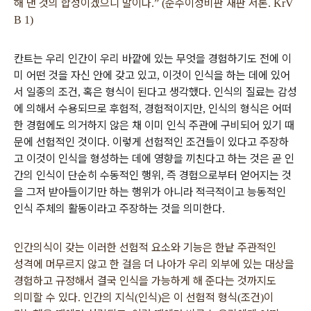
해 낸 것의 합성이겠으니 말이다
순수이성비판 재판 서론
.” (
. KrV
B 1)
칸트는 우리 인간이 우리 바깥에 있는 무엇을 경험하기도 전에 이
미 어떤 것을 자신 안에 갖고 있고
이것이 인식을 하는 데에 있어
,
서 일종의 조건
혹은 형식이 된다고 생각했다
인식의 질료는 감성
,
.
에 의해서 수용되므로 후험적
경험적이지만
인식의 형식은 어떠
,
,
한 경험에도 의거하지 않은 채 이미 인식 주관에 구비되어 있기 때
문에 선험적인 것이다
이렇게 선험적인 조건들이 있다고 주장하
.
고 이것이 인식을 형성하는 데에 영향을 끼친다고 하는 것은 곧 인
간의 인식이 단순히 수동적인 행위
즉 경험으로부터 얻어지는 것
,
을 그저 받아들이기만 하는 행위가 아니라 적극적이고 능동적인
인식 주체의 활동이라고 주장하는 것을 의미한다
.
인간의식이 갖는 이러한 선험적 요소와 기능은 한낱 주관적인
성격에 머무르지 않고 한 걸음 더 나아가 우리 외부에 있는 대상을
경험하고 규정해서 결국 인식을 가능하게 해 준다는 것까지도
의미할 수 있다
인간의 지식
인식
은 이 선험적 형식
조건
이
.
(
)
(
)