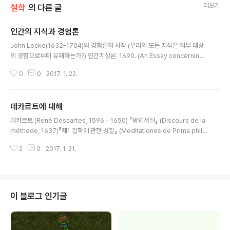
더보기
철학
의 다른 글
인간의 지식과 경험론
글 내용
John Locke(1632–1704)와 경험론의 시작 (우리의 모든 지식은 외부 대상
의 경험으로부터 유래하는가?) 인간지성론. 1690. (An Essay concerning
human understanding) - 지식의 원천 ＝ 경험로크는 “우리의 모든 지식은
0
0
2017. 1. 22.
경험에 근거를 두고 있으며, 궁극적으로는 경험에서 지식이 도출된다.”고 주장
했다. 그는 인간이 태어났을 때부터 갖고 있다는 본유 관념의 존재를 부정했다.
만약 그런 것들이 있다면 어린아이나 백치들도 손쉽게 수학이나 논리학 등을 알
데카르트에 대해
텐데 그렇지 않다는 점을 들어서 결국 우리의 지식 중 본유적인 것은 아무 것도
글 내용
없다고 말한다. - 단순관념과 복합관념그는 우리 의식이 갖는 모든 대상, 즉 감
데카르트 (René Descartes, 1596 – 1650) 『방법서설』 (Discours de la
각, 지각, 기억, 상상 등을 모두 관념이라고 부른다. 이..
méthode, 1637)『제1 철학에 관한 성찰』 (Meditationes de Prima philo
sophia, 1641) 데카르트는 우리가 절대적으로 확실한 지식을 갖는 것은 모든
2
0
2017. 1. 21.
형태의 회의주의를 논파해야만 가능하다고 생각했다. 그가 활동했던 근대 초기
는 -이미 아는 바와 같이- 기독교의 유일한 절대 권위가 지배했던 중세시대가
막을 내리면서 르네상스라는 과도기를 거쳤던 회의주의와 혼란이 극대화된 상
태였다. 하지만 이런 시대적 상황에 대한 반동으로 확고한 지식에 대한 열망이
그 어느 때 보다도 강했던 것 또한 사실이다. 로크 역시 비슷한 동기를 가졌는데
이 블로그 인기글
그는 경험론적 방법론으로써 이를 시도했다면,..