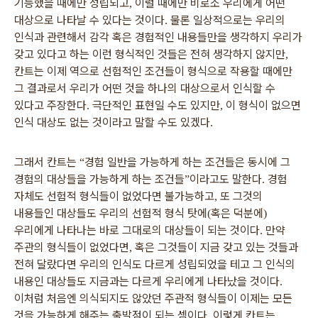
기능했을 때에만 성립되고
이럴 때에만 비로소 우리에게 어떤
,
대상으로 나타날 수 있다는 것이다
물론 일상적으로는 우리의
.
인식과 관련해서 감각 혹은 경험적인 내용들만을 생각하지 우리가
갖고 있다고 하는 이런 형식적인 것들은 전혀 생각하지 않지만
,
칸트는 이제 역으로 선험적인 조건들이 형식으로 작용할 때에만
그 결과로서 우리가 어떤 것을 하나의 대상으로서 인식할 수
있다고 주장한다
극단적인 표현일 수도 있지만
이 형식이 없으면
.
,
인식 대상도 없는 것이라고 말할 수도 있겠다
.
그래서 칸트는
경험 일반을 가능하게 하는 조건들은 동시에 그
“
경험의 대상들을 가능하게 하는 조건들
이라고도 말한다
경험
”
.
자체도 선험적 형식들이 없었다면 불가능하고
또 그것의
,
내용들인 대상들도 우리의 선험적 형식 탓에
혹은 덕분에
(
)
우리에게 나타나는 바로 그대로의 대상들이 되는 것이다
만약
.
주관의 형식들이 없었다면
혹은 그것들이 지금 갖고 있는 것들과
,
전혀 달랐다면 우리의 인식도 다르게 성립되었을 테고 그 인식의
내용인 대상들도 지금과는 다르게 우리에게 나타났을 것이다
.
이처럼 처음엔 의식되지도 않았던 주관적 형식들이 이제는 모든
것을 가능하게 해주는 출발점이 되는 셈이다
이렇게 칸트는
.