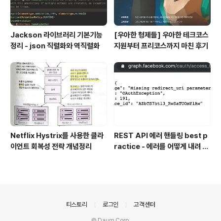
Jackson 라이브러리 기본기능
[우아한 형제들] 우아한 테크코스
정리 - json 직렬화와 역직렬화
지원부터 프리코스까지 마친 후기
Netflix Hystrix를 사용한 클라
REST API 에러 핸들링 best p
이언트 회복성 전략 개념정리
ractice - 에러를 어떻게 내려 주
어야 할까
의안내
티스토리
로그인
고객센터
© Daum Corp.