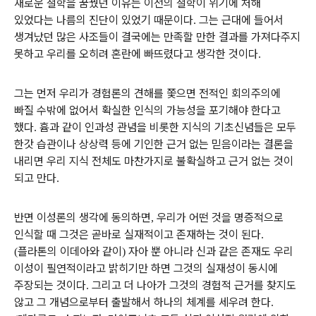
새로운 철학을 꿈꿨던 이유는 이전의 철학이 위기에 처해
있었다는 나름의 진단이 있었기 때문이다
그는 근대에 들어서
.
생겨났던 많은 사조들이 결국에는 만족할 만한 결과를 가져다주지
못하고 우리를 오히려 혼란에 빠뜨렸다고 생각한 것이다
.
그는 먼저 우리가 경험론의 견해를 쫓으면 전적인 회의주의에
빠질 수밖에 없어서 확실한 인식의 가능성을 포기해야 한다고
했다
흄과 같이 인과성 관념을 비롯한 지식의 기초신념들은 모두
.
한갓 습관이나 상상력 등에 기인한 근거 없는 믿음이라는 결론을
내리면 우리 지식 전체도 마찬가지로 불확실하고 근거 없는 것이
되고 만다
.
반면 이성론의 생각에 동의하면
우리가 어떤 것을 명증적으로
,
인식할 때 그것은 곧바로 실재적이고 존재하는 것이 된다
.
플라톤의 이데아와 같이
자아 뿐 아니라 신과 같은 존재도 우리
(
)
이성이 필연적이라고 밝히기만 하면 그것의 실재성이 동시에
주장되는 것이다
그리고 더 나아가 그것의 경험적 근거를 찾지도
.
않고 그 개념으로부터 출발해서 하나의 체계를 세우려 한다
.