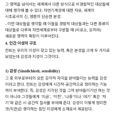
그 영역을 넘어서는 세계에서 다른 방식으로 비경험적인 대상들에
대해 생각해 볼 수 있다
자연기계성에 대한 자유
세계의
;
,
시초로서의 신
영혼의 단순한 본성
,
.
이런 대상들을 생각할 때 이들을 경험적 대상들과는 다른 종류의
-
대상들로 다루며 자연세계로부터 구분할 때
비로소
오히려
(
,
)
새로운 영역의 확장이 이루어진다
.
인간 이성의 구조
4.
칸트는 우리의 이성이 갖고 있는 능력
혹은 본성을 크게 두 가지로
,
보았는데 감성과 지성이 그것이다
.
감성
1)
(Sinnlichkeit, sensibility)
그 중 외부로부터의 모든 감각적 자극을 받아들이는 능력을 감성
이라고 한다
칸트는 감성에게 시간적
공간적으로 정리하는 기능
.
·
까지 부여한다
즉
감성은 지각된 것을 그저 받아들이기만 하는 것
.
,
이 아니라 그것들에게
지금
이전
나중
이나
여기
혹은
저
‘
’, ‘
’, ‘
’
‘
’
‘
기
와 같은 시
공간적 질서를 부여해 준다
감성이 이렇게 정리한
’
·
.
것
직관
은 생각하는 힘인 지성에게 소재로서 제공된다
(
)
.