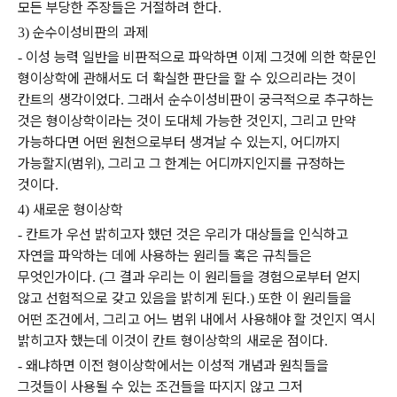
모든 부당한 주장들은 거절하려 한다
.
순수이성비판의 과제
3)
이성 능력 일반을 비판적으로 파악하면 이제 그것에 의한 학문인
-
형이상학에 관해서도 더 확실한 판단을 할 수 있으리라는 것이
칸트의 생각이었다
그래서 순수이성비판이 궁극적으로 추구하는
.
것은 형이상학이라는 것이 도대체 가능한 것인지
그리고 만약
,
가능하다면 어떤 원천으로부터 생겨날 수 있는지
어디까지
,
가능할지
범위
그리고 그 한계는 어디까지인지를 규정하는
(
),
것이다
.
새로운 형이상학
4)
칸트가 우선 밝히고자 했던 것은 우리가 대상들을 인식하고
-
자연을 파악하는 데에 사용하는 원리들 혹은 규칙들은
무엇인가이다
그 결과 우리는 이 원리들을 경험으로부터 얻지
. (
않고 선험적으로 갖고 있음을 밝히게 된다
또한 이 원리들을
.)
어떤 조건에서
그리고 어느 범위 내에서 사용해야 할 것인지 역시
,
밝히고자 했는데 이것이 칸트 형이상학의 새로운 점이다
.
왜냐하면 이전 형이상학에서는 이성적 개념과 원칙들을
-
그것들이 사용될 수 있는 조건들을 따지지 않고 그저