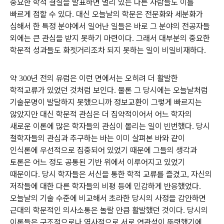
중요한 학적 결실을 발표하면 멀리 있는 다른 사람들도 이를
빠르게 접할 수 있다
대신 오늘날의 학문은 전문화와 세분화가
.
심해서 한 특정 분야에서 일어난 일들은 바로 그 분야의 전공자들
외에는 큰 관심을 받지 못하기 마련이다
그래서 대부분의 중요한
.
학문적 성과들도 화젯거리조차 되지 못하는 일이 비일비재하다
.
약
년 전의 유럽은 이런 면에서는 오히려 더 활발한
300
학적교류가 있었던 것처럼 보인다
물론 그 당시에는 오늘날처럼
.
기술문명이 발달하지 못했으니까 정보교환이 그렇게 빠르지는
않았지만 대신 학문적 관심은 더 집약적이어서 어느 학자의
새로운 이론에 많은 학자들의 관심이 몰리는 일이 빈번했다
당시
.
철학자들의 관심과 추구하는 바는 이미 살펴본 바와 같이
인식론에 우선적으로 집중되어 있었기 때문에 그들의 생각과
토론은 어느 정도 공통된 기반 위에서 이루어지고 있었기
때문이다
당시 학자들은 서신을 통한 학적 교류를 즐겼고
자신의
.
,
저작들에 대한 다른 학자들의 비평 등에 민감하게 반응했었다
.
오늘날의 기술 수준에 비교해서 초라한 당시의 사정을 감안하면
근대의 학문적인 의사소통은 놀랄 만큼 활발했던 것이다
당시의
.
이론들은 구조적으로나 역사적으로 서로 연관성이 뚜렷했기에