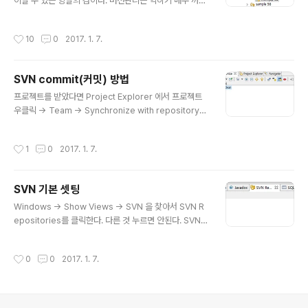
이날 수 있는 양날의 검이다. 버전관리는 익히기 매우 까다
롭다. 안드로이드 스튜디오에서 어설프게 깃을 쓰다가 하
루동안 삘받아서 한 작업들이 다 박살이 났던 경험이 있어
작성시간
10
0
2017. 1. 7.
서 매우 조심해서 다뤄야 한다는 것을 느꼈다. 이번 포스팅
은 SVN을 사용했을 시 공동 작업문제를 해결 할 수있는 방
법에 대해 소개한다. 참고로 Navigator탭에서 폴더와 파
SVN commit(커밋) 방법
일 오른쪽에 숫자는 commit수를 나타낸다. 이제 commi
글 내용
t하는 경우의 수를 나눠 보겠다. 1) 파일 수정 후 commit
프로젝트를 받았다면 Project Explorer 에서 프로젝트
하는데 아무도 건드리지 않은 상태 (나 혼자 작업->문제가
우클릭 -> Team -> Synchronize with repository
발생하지 않는 이상적인 상태) 그냥 commit 한다 ~ 2) 작
(Ctrl + Alt + S) 를 누르면 Perspective 가 Synchron
업시작전 (난 아무것도 안걸드렸음) 상대방이 수정한 부분
ize 탭으로 바뀐다. 그러면 프로젝트 우클릭 -> expand
작성시간
1
0
2017. 1. 7.
을 추가해서..
all 을 눌러서 펼쳐 준다.그러면 이렇게 쭉 펼쳐 지게 되어
한눈에 확인이 가능하다. 그리고 테스트를 위해 main.jsp
의 텍스트 일부를 수정하였다. 테스트하기 위해 알아보기
SVN 기본 셋팅
쉽게 한글자 정도 수정해 보자. 그렇다면 expand시켰을
글 내용
때 저렇게 까만색 화살표가 오른쪽을 향해 있다. 이것은 커
Windows -> Show Views -> SVN 을 찾아서 SVN R
밋할 것이 있다는 뜻이다. commit을 눌러본다. 메세지와
epositories를 클릭한다. 다른 것 누르면 안된다. SVN R
함께 할 수 있다. 참고로 본인이 수정한 파일들은 commit
epository에서 흰 바탕에 우클릭 -> new -> Reposit
전에 이..
ory Location 에서 필요 URL과 Authentication 설정
작성시간
0
0
2017. 1. 7.
을 해준다. 처음 프로젝트를 받으면 이렇게 빨간색 오류가
뜰 수 있다. 프로젝트 우클릭 -> Build Path -> Configu
re Build Path 로 들어가서 Libraries 탭을 본다. (다른
탭이 아니라 Libraries 탭임을 유의)여기서 혹시 빨간 표