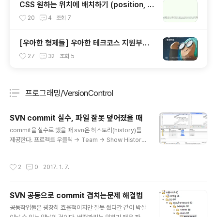
CSS 원하는 위치에 배치하기 (position, fl
oat, display)
20
4
조회
7
[우아한 형제들] 우아한 테크코스 지원부터
프리코스까지 마친 후기
27
32
조회
5
프로그래밍/VersionControl
분류 전체보기
주요 글 목록
SVN commit 실수, 파일 잘못 덮어졌을 때
글 내용
commit을 실수로 했을 때 svn은 히스토리(history)를
제공한다. 프로젝트 우클릭 -> Team -> Show History
를 누르면 Revision탭에 commit수와 함께 우클릭 해서
compare current with (숫자)로 히스토리를 비교해서
작성시간
2
0
2017. 1. 7.
볼 수 있다.
SVN 공동으로 commit 겹치는문제 해결법
글 내용
공동작업툴은 굉장히 효율적이지만 잘못 썼다간 같이 박살