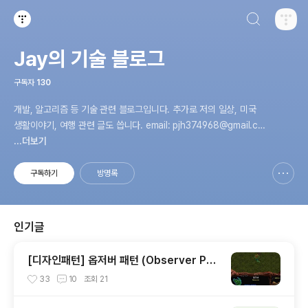
검색하기
티스토리
Jay의 기술 블로그
구독자
130
개발, 알고리즘 등 기술 관련 블로그입니다. 추가로 저의 일상, 미국
생활이야기, 여행 관련 글도 씁니다. email: pjh374968@gmail.co
m
...더보기
구독하기
방명록
신고하기 레이어
열기
인기글
[디자인패턴] 옵저버 패턴 (Observer Pat
tern) 아주 간단하게 정리해보기
33
10
조회
21