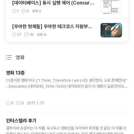
[데이터베이스] 동시 실행 제어 (Concurre
ncy Control)와 공유 lock, 배타적 lock에
1
0
조회
6
대해서
[우아한 형제들] 우아한 테크코스 지원부터
프리코스까지 마친 후기
27
32
조회
4
영화
분류 전체보기
주요 글 목록
영화 13층
글 내용
13층이란 영화이다. {“I Think, Therefore I am (나는 생각한다, 고로 존재한다)”
- Descartes (데카르트), 1596-1650} 데카르트의 말이 이 영화의 슬로건이다.간
단히 요약하면 주인공이 동료의 가상 시뮬레이션 세계에서 일어나는 일에 관심을 갖
게되고 동료가 죽자 가상세계에서 무언가가 일어나고 있음을 알게 되고 직접 들어가
작성시간
0
0
2017. 1. 17.
게 된다. 하지만 그곳에서도 그곳이 가짜라고 믿는 가짜사람이 존재하게 되고 그 인
물이 현실세계로 올라오게 된다. 하지만 결국 주인공이 있는 세계도 현실이 아님을
알게되면서 재밌지만 섬뜩한 스토리가 이어진다. 나는 생각한다, 고로 존재한다라는
인터스텔라 후기
데카르트의 말을 생각해보면 시뮬레이션된 세상에 살던 주인공은 자신이 사는 세상
글 내용
의 진실을 추적하고 결국은 그 진실을 ..
걸작이라 손꼽히는 이 작품, 두고두고 영화인들 사이에서 회자될 것 같은 이 작품.이