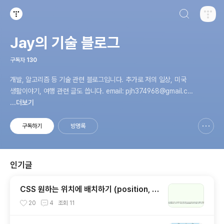
검색하기
티스토리
Jay의 기술 블로그
구독자
130
개발, 알고리즘 등 기술 관련 블로그입니다. 추가로 저의 일상, 미국
생활이야기, 여행 관련 글도 씁니다. email: pjh374968@gmail.co
m
...더보기
구독하기
방명록
신고하기 레이어
열기
인기글
CSS 원하는 위치에 배치하기 (position, fl
oat, display)
20
4
조회
11