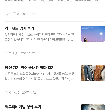
작품의 메시지는 무엇일까?그것은,인류가 살아내는 힘은 결국과학에 대한 끊임없는
가설(탐구력)과 사람에 대한 영원한 사랑이라는 것입니다. 10시 40분에 시작, 13시
39분에 끝나는 긴 시간 동안 한 순간도 눈을 떼지 않고 집중해서 보았습니다. 영화의
작성시간
1
0
2017. 1. 14.
대사 속에서 자주 등장한 '그들'의 메시지가 무엇인가 놓치지 않고 정확하게포착하고
싶었기 때문입니다. 모든 예술의 표현에는 어떤 의도가 숨어있다고 믿습니다.(물론
예술 뿐만 아니라 우리가 일상에서 표현하는 모든 것에 그렇지만요.) 제가 찾아낸 이
라라랜드 영화 후기
영화의 의도(크리스토퍼 놀란 감독)는, 과학적 탐구력과 사람에 대한 사랑은 "궁즉통
글 내용
한다"에 대한감독의 믿음입니다. 그 이유를 조금..
1. 시작하면서 본론으로 들어가기 전에 먼저 알아두어야 할
고전이 있습니다. 약 1세기 전 예술에 대해 고민했던 두 철
학자가 있었는데 그들은 각자 자신의 저서에서 당대 이전
의 예술과 당대 이후의 예술에 대해 저술하였습니다. 두 철
작성시간
2
1
2017. 1. 12.
학자와 저서의 내용을 간략하게 손, 발, 팔, 다리, 어깨, 무릎
을 다 잘라서 몇 문장으로 축약한다면 다음과 같습니다. '테
오도르 아도르노'의 '문화산업론' : 문화에 자본이 투입되면
당신 거기 있어 줄래요 영화 후기
예술은 타락한다. 누군가는 예술작품으로 장사를 하려하기
글 내용
때문이다. 따라서 대중문화란 소수 자본가들이 대중을 길
기욤 뮈소의 소설을 영화화한 당신, 거기 있어줄래요? 인생
들이고 착취하는 수단에 불과하며 그렇기 때문에 우리는
말년에 과거의 연인, 채서진을 만나보고 싶었던 김윤석, 그
예술을 앞세워 돈놀이를 하게 하는 자본주의를 버리고 사
러나 채서진은 만나고 싶어도 더 이상 만날 수 없었던 과거
회주의로 돌아가 예술을 예술로서 보존해야한다. '발터 벤
의 여자였다. 30년전 그녀는 사고로 죽었기 때문이다. 그
작성시간
0
0
2017. 1. 12.
야민'의 '기술복제 시대의 ..
런데, 어느 날 어떤 노인으로부터 잠깐 동안 과거를 방문할
수 있는 신비스러운 알약 10개를 얻는다. 그리고 이 알약으
로 김윤석은 과거의 자신인 변요한을 만날 수 있는 행운을
백투더비기닝 영화 후기
누리게 되는데…. 미래의 나인 김윤석을 통해 자신의 연인
글 내용