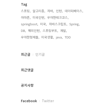
Tag
스프링,
알고리즘,
자바,
인턴,
데이터베이스,
아마존,
미국인턴,
우아한테크코스,
springboot,
미국,
자바스크립트,
Spring,
DB,
해외인턴,
스프링부트,
개발,
우아한형제들,
미국생활,
java,
TDD,
최
최근글
인기글
근
글
과
최근댓글
인
기
글
공지사항
페
Facebook
Twitter
이