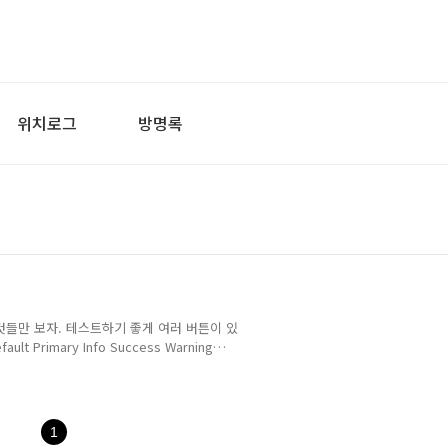
위치로그
방명록
것들만 보자. 테스트하기 좋게 여러 버튼이 있
Primary Info Success Warning
.................. 1. 먼저 타겟 잡는 법이다
0"); 쩜(.)을 기준으로 왼쪽이 target이다. 지금은 아이
시킬지 즉, 행위이다. JQuery API에서 발췌하였
1