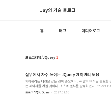
Jay의 기술 블로그
홈
태그
미디어로그
프로그래밍/JQuery
1
실무에서 자주 쓰이는 JQuery 제이쿼리 모음
제이쿼리는 타겟을 잡는 것이 중요하다. 꼭 알아야 하는 중요한 
는 페이지를 써볼 것이다. 소스의 일부를 발췌하였다. Colors Default 
Danger Styles Default Fill Fill + Round Round Simple //..
프로그래밍/JQuery
2017.03.05
$("#defaultBtId0").css("border", "8px solid #ff000
디가(#) defaultBtId0 인 놈을 잡았다. 쩜의 오른쪽은 무엇을 
다. .css()Catego..