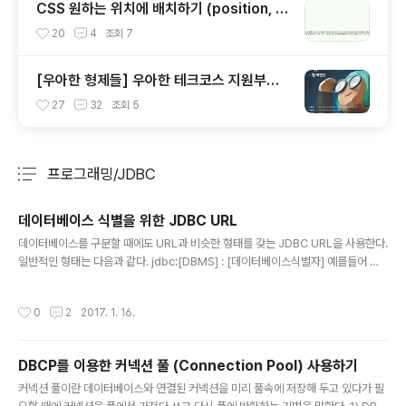
CSS 원하는 위치에 배치하기 (position, fl
oat, display)
20
4
조회
7
[우아한 형제들] 우아한 테크코스 지원부터
프리코스까지 마친 후기
27
32
조회
5
프로그래밍/JDBC
분류 전체보기
주요 글 목록
데이터베이스 식별을 위한 JDBC URL
글 내용
데이터베이스를 구분할 때에도 URL과 비슷한 형태를 갖는 JDBC URL을 사용한다.
일반적인 형태는 다음과 같다. jdbc:[DBMS] : [데이터베이스식별자] 예를들어 My
SQL JDBC 드라이버의 URL은 jdbc:mysql://HOST[:port]/DBNAME[?para
m=value&param1=value2&...] 예를들어 로컬의 test 데이터베이스를 나타날
작성시간
0
2
2017. 1. 16.
때에는 jdbc:mysql://localhost:3306/test 이다. 3306은 MySQL의 기본 포
트이다. String jdbcDriver = "jdbc:mysql://localhost:3306/test?"+"useU
nicode=true&characterEncoding=euckr"; 이런식이 기본형태인데 뒤에 캐
DBCP를 이용한 커넥션 풀 (Connection Pool) 사용하기
릭터셋팅은 한글 데이터..
글 내용
커넥션 풀이란 데이터베이스와 연결된 커넥션을 미리 풀속에 저장해 두고 있다가 필