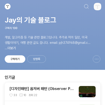
검색하기
티스토리
Jay의 기술 블로그
구독자
130
개발, 알고리즘 등 기술 관련 블로그입니다. 추가로 저의 일상, 미국
생활이야기, 여행 관련 글도 씁니다. email: pjh374968@gmail.co
m
...더보기
구독하기
방명록
신고하기 레이어
열기
인기글
[디자인패턴] 옵저버 패턴 (Observer Pat
tern) 아주 간단하게 정리해보기
33
10
조회
22