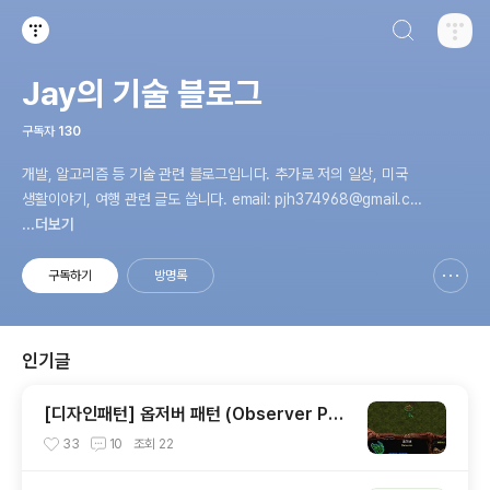
검색하기
티스토리
Jay의 기술 블로그
구독자
130
개발, 알고리즘 등 기술 관련 블로그입니다. 추가로 저의 일상, 미국
생활이야기, 여행 관련 글도 씁니다. email: pjh374968@gmail.co
m
...더보기
구독하기
방명록
신고하기 레이어
열기
인기글
[디자인패턴] 옵저버 패턴 (Observer Pat
tern) 아주 간단하게 정리해보기
33
10
조회
22