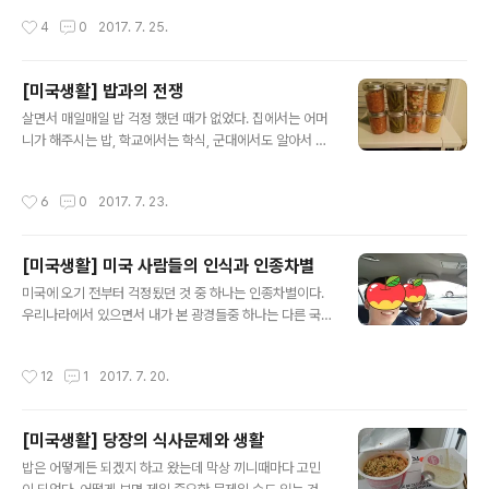
은행이었다. 가자마자 직원이 다가와서 인사를 했다. I'm h
자 컬쳐쇼크를 받은 오레오이다. 일단 찍긴 찍었는데 한 화
작성시간
4
0
2017. 7. 25.
ere..
면에 다 안들어간다. 저 옆으로도 다양한 오레오가 있다. 난
오레오쿠키를 좋아하는데 이렇게 종류가 많은 지 몰랐다.
무슨 크림, 더블, 무지개, 민트, 딸기 기억도 안난다. 무슨 생
[미국생활] 밥과의 전쟁
일 케잌버젼 오레오인데 크림안에 알록달록한게 들어가 있
글 내용
어서 그냥 집었다. 집에가서 입에 넣는 순간 그냥 그 날은
살면서 매일매일 밥 걱정 했던 때가 없었다. 집에서는 어머
끝이었다. 바게트 빵이랑 치즈를 샀다. 3.6 달러짜리 garli
니가 해주시는 밥, 학교에서는 학식, 군대에서도 알아서 꼬
c & basil 치즈이다. 그것은 훼이크고 1.79 달러이다. 좋
박 나오는 밥...타지 생활을 시작하니 당연했던 것들이 당연
은 퀄리티의 치즈를 싼 가격에 살 수 있다. 그리고..
하지 않은 것이 되었다. 이런 기본 적인 것들이지만 (기본적
작성시간
6
0
2017. 7. 23.
이지만 힘든 것) 평소에 그렇게 감사하게 생각하지 못했
다... 더군다나 홈스테이 하는 곳에서 부엌을 쓰지 못하게
했다. 진짜 참 아직 차도 없고 먹을 것을 사려면 땡볕에 걸
[미국생활] 미국 사람들의 인식과 인종차별
어나가야 한다. 진짜 뜨겁고 덥다. 집주인 할머니는 내가 손
글 내용
주같다고 하시면서 600불을 더내면 밥을 해준다고 하는데
미국에 오기 전부터 걱정됬던 것 중 하나는 인종차별이다.
이건 정말 말도 안되는 말이었다 ㅋㅋㅋㅋ 아니 이 싼 동네
우리나라에서 있으면서 내가 본 광경들중 하나는 다른 국
에서 월세를 1100을 내면서 살바에 그냥 내가 아파트를 빌
가의 사람들이 지나가면 이상하게 쳐다보는 사람들이 있다
려서 사는게 낫다. 그래서 기침 한 번 하고 음 그건 힘들거
는 것이다. 나는 그 때마다 타지에서 얼마나 힘들까라는 생
작성시간
12
1
2017. 7. 20.
같습니다라고 했다..
각과 여기까지 온 능력가진 것에 멋있다고 생각했다. 하지
만 내가 나와보니 나를 자꾸 이상하게 쳐다볼 것같은 느낌
이 들었었다. 내가 온 동네는 조지아인데 생각보다 한국사
[미국생활] 당장의 식사문제와 생활
람들이 많아서 그런 걱정이 좀 덜어진거같다. 그래도 한인
글 내용
타운을 벗어난 지역을 가면 아직 편하지만은 않다. 나는 신
밥은 어떻게든 되겠지 하고 왔는데 막상 끼니때마다 고민