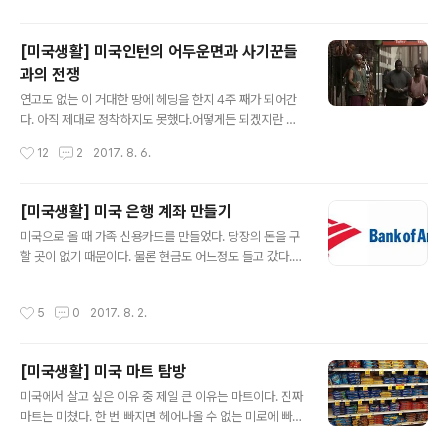
면 혼자 사는 것은 아니었다. 당장이라도 도움을 받을 수 있
는 사람들이 있는 좋은 환경이었다. 하지만 여기서는 도움
[미국생활] 미국인턴의 어두운면과 사기꾼들
받을 사람도 마땅치 않고 모든 것을 혼자 했어야만 했다. 처
과의 전쟁
음 겪는 일이라 아직 많이 서툴고 실수도 잦고 돈 관리도 잘
글 내용
되지 않고 있다. 한국에서도 해보지 못한 수많은 서류 관리
연고도 없는 이 거대한 땅에 헤딩을 한지 4주 째가 되어간
도 매우 신경을 써야했다. 많은 비자서류부터 시작해서 차
다. 아직 제대로 정착하지도 못했다.어떻게든 되겠지란 안
량, 보험, 집 등 수많은 서류들을 내가 관리하고 책임져야
일한 생각을 했던 때가 떠오른다. 아직 사회경험을 제대로
작성시간
12
2
2017. 8. 6.
한다. 미국에서는..
해보지 못한 상태에서 타지로 나오게 되니 더욱 그런거 같
기도 하다. 물론 한국도 그렇지만 미국은 자본주의이다. 돈
있으면 살고 돈 없으면 죽어라. 각자 개인의 business가
[미국생활] 미국 은행 계좌 만들기
매우 바쁘다. 타인을 신경쓰지 않는다. 의식하지 않는다. 쉽
글 내용
미국으로 올 때 가족 신용카드를 만들었다. 당장의 돈을 구
게 말해서 '한국의 정'이라는 것이 없다는 것이다. 정이라는
할 곳이 없기 때문이다. 물론 현금도 어느정도 들고 갔다.
것은 한국인만이 느낄 수 있는 영어로 설명하기 힘든 무언
하지만 신용카드는 해외수수료와 환율에 따라 계속 유동적
가다. 동창, 이웃, 식당의 이모 들까지... 미국에서는 식당 어
이기 때문에 여기 계좌를 만드는 것이 여러모로 좋다. 그리
머니를 이모라고 부르는 것을 이해하지 못한다. 지금 말을
작성시간
5
0
2017. 8. 2.
고 회사에서 월급을 줄 때 계좌로 바로 입금 되는 것이 아닌
하면서도 식당 어머니라는 단어를 쓰는 것 까지 말이다. 사
check을 준다. 편지 봉투에 들어있는 것인데 이 종이를 앞
회는 냉혹하..
뒤로 은행어플로 찍게 되면 계좌로 다음 날 정도에 돈이 들
[미국생활] 미국 마트 탐방
어온다. 먼저 가장 대중적인 은행인 Back Of America에
글 내용
갔다. 집 앞에 있어서 그냥 걸어갔었다. 준비물은 여권과 D
미국에서 살고 싶은 이유 중 제일 큰 이유는 마트이다. 진짜
S노동허가서 그리고 각종 내 신분을 증명할 수 있는 것들
마트는 미쳤다. 한 번 빠지면 헤어나올 수 없는 미로에 빠진
을 가져갔다. 집 앞에 있던 은행은 그렇게 크지 않고 작은
것 과 같다. 처음 간 날은 길을 잃어버릴 정도였다. 가자마