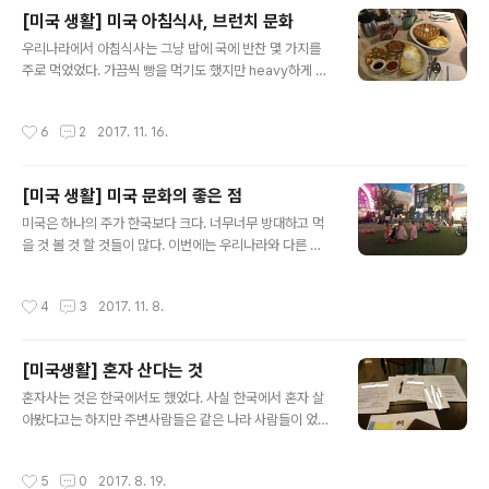
없는 사람들을 신분으로 유혹하고 부려먹는다. 이것이 진
[미국 생활] 미국 아침식사, 브런치 문화
정한 갑과 을의 관계이다. 신분이 나오기 까지 상당한 기간
글 내용
이 걸린다. 그 기간까지 회사가 내쳐버린다면 고국으로 쫓
우리나라에서 아침식사는 그냥 밥에 국에 반찬 몇 가지를
겨나는 것이고 숨어 산다면 불법체류자가 되는 것이다. 수
주로 먹었었다. 가끔씩 빵을 먹기도 했지만 heavy하게 먹
년간 갑의 횡포에서 살아남는 자는 자유를 얻는다. 이것을
지는 않았다. 미국에서 식사는 주로 밀가루 위주이다. 그래
쟁취하기 까지 불안하고 힘든 여정을 헤쳐나가야 한다. 가
서 우리나라 사람들과 잘 맞지 않을 수도 있다. 배가 아프다
작성시간
6
2
2017. 11. 16.
족들, 친구들 뒤로 한 채 홀..
든지, 속이 더부룩 하든지 무언가 몸과 안 맞는 경우를 종종
보았다. 그런데 나는 그렇지 않았다. 개인적으로 가리는 음
식이 별로 없어서 그런지 모르겠지만 한국과 비교했을 때
[미국 생활] 미국 문화의 좋은 점
정말 월등히 좋다. 가격과 맛 이 두 가지만 만족한다면 누구
글 내용
나 흠 잡을 수 없는 음식이라고 생각하겠다. 여기 브런치 식
미국은 하나의 주가 한국보다 크다. 너무너무 방대하고 먹
당들은 이 두 가지를 다 만족시키는것 같다. 브런치 전문이
을 것 볼 것 할 것들이 많다. 이번에는 우리나라와 다른 점
있고 아침식사에 가깝지만 삼시세끼 다 먹어도 괜찮은 메
에 대해서 써보려고 한다. 옳고 그름을 따지자는것이 아니
뉴를 가진 레스토랑들도 있다. 브런치 전문은 아침일찍부
라 서로의 문화차이를 이해하고자 글을 써보려고 하는 것
작성시간
4
3
2017. 11. 8.
터 시작하지만 점심때 (..
이다. 사실 그 전에 동경하고 있었던 문화이기도해서 조금
편파적일지도 모른다. 막연한 아메리칸 드림을 꿈꾸고 왔
지만 기대가 크면 실망도 큰 법, 많은 실망도 했었다. 하지
[미국생활] 혼자 산다는 것
만 놀랍고 좋고 재밌는 일들도 매우 많다. 첫 번째로 내가
글 내용
제일 좋았었던 부분은 가족 중심의 문화이다. 미국은 가족
혼자사는 것은 한국에서도 했었다. 사실 한국에서 혼자 살
중심 사회이다. 거리만 보면 짐작이 가능하다. 저녁 10시만
아봤다고는 하지만 주변사람들은 같은 나라 사람들이 었고
되어도 가게가 휑하다. (물론 밤 문화가 발달한 동네는 제외
자주 뵙는 부모님, 그날 보고 싶으면 바로 볼 수 있는 친구
이다. 대부분 살만한 동네는 이렇다는 것이다) 다들 집에 들
들까지 당연한 주변 환경 속 이었다. 게다가 해가 거듭될 수
작성시간
5
0
2017. 8. 19.
어가는 것이다. 밤 늦게..
록 미안하게 생각하는 경제적 지원까지... 어떻게 생각해 보