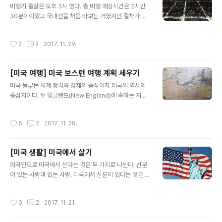
다. 이 브랜드는 vineyard vines인데 돌고래 문양이 그려
비행기 출발은 오후 3시 였다. 총 비행 예상시간은 2시간
져 있다. 꼭 미국 하이틴 영화에 나오는 애들이 입는 분위기
30분이이었고 국내선을 처음 타보는 거였지만 절차가 매
가 났다. 아니나 다를까 이 브랜드..
우 간단하였다. 결론부터 말하면 들어갈때는 여권이 필요
가 없다. 그리고 검색대는 똑같이 다 통과하고 비행기가 착
작성시간
2
2
2017. 11. 29.
륙하고 나갈 때는 진짜 그냥 나간다. 출구에 아무도 서있지
않다. 그냥 걸어서 나가면 된다. 일단 공항 근처 예약한 주
차장에 주차를 하였다. 원래는 outdoor (실외) 주차장을
[미국 여행] 미국 보스턴 여행 계획 세우기
예약했지만 만차가 되어 indoor(실내)로 업그레이드를 시
글 내용
켜주었다. 실내와 실외의 가격차이는 매우 크다. 하루당 거
미국 동부는 세계 정치와 경제의 중심이자 미국의 역사의
의 2~3배 가까이 차이가 난다. 실내가 훨씬 안전하고 좋기
중심지이다. 뉴 잉글랜드(New England)에 속하는 지역
때문이다. 실내 주차장으로 가보니 차들이 전부 번쩍번쩍
인데 말 그대로 영국계의 이주민들이 많이 살아온 곳이다.
했고 스포츠카들이 일렬로 늘어서 있었다. 이게 예약한 내
당연히 미국에서 제일 오래된 도시들 중 하나이며 그들 중
작성시간
5
2
2017. 11. 28.
역을 프린트해서 가면 ..
에 수도라고도 불린다. 미국 최초로 지하철이 생긴 곳이기
도 하며 고등교육의 중심지이다. 우리는 박물관 같은 시각
적 매체를 보는 것을 좋아한다. 보스턴에는 많은 박물관들
[미국 생활] 미국에서 살기
이 있고 볼거리들이 많다. 여행 계획의 제일 중요한 것은 b
글 내용
udget이다. 며칠 동안 얼마만큼의 돈을 쓰는지 계획을 잘
외국인으로 미국에서 산다는 것은 두 가지로 나뉜다. 신분
세우고 가야지 의도치 않은 지출을 막을 수 있다. 너무 가고
이 있는 사람과 없는 사람. 미국에서 신분이 있다는 것은 최
싶었던 도시라서 한참 전부터 계획을 세우고 그에 맞는 돈
고의 자유(freedom)을 누리면서 살 수 있고 신분이 없다
을 서로 조금씩 저축했다. 외식도 줄이고 옷도 안사고 pay
는 것은 언제 쫓겨 날지 모르는, 어쩌면 불안감 속에서 사는
작성시간
0
2
2017. 11. 21.
가 들어올때마다 한 계..
것을 의미한다. 그리고 이러한 신분의 이점을 악용하는 사
람들과 기업들이 있기 마련이다. 그들은 이러한 약하고 빽