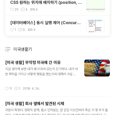
CSS 원하는 위치에 배치하기 (position, fl
oat, display)
20
4
조회
6
[데이터베이스] 동시 실행 제어 (Concurre
ncy Control)와 공유 lock, 배타적 lock에
1
0
조회
4
대해서
미국생활기
분류 전체보기
주요 글 목록
[미국 생활] 무작정 미국에 간 이유
글 내용
지금 생각해 보면 내가 왜 미국에 갔는지 신기하다. 내가 어
떤 목적을 가지고 어떻게 행동을 했는지에 대해서 사실 여
러가지가 있었다. 그냥 지극히 평범한 대학생에서, 어떻게
보면 대부분의 또래들과 별반 다르지 않은, 갑자기 한 순간
작성시간
11
1
2018. 4. 26.
의 결정으로 비행기를 타버렸다. 사실은 마음먹고 가기까
지 수 개월이 걸리긴 했다. 직장 인터뷰와 비자 등등 말이
다. 무서웠다. 아니 왜 멀쩡히 잘 다니고 있던 학교를 때려
[미국 생활] 회사 앞에서 발견된 시체
치고, 친구도 없고 연고도 없는 대륙을 오게 된 것일까. 소
글 내용
위 말하는 아메리칸 드림이란게 있다. 미국 사람들이 가지
사람이 죽었다. 정확히 말해, 춥고 인적없는, 문 닫은 식당안에서 죽은 지 몇 주가 흘