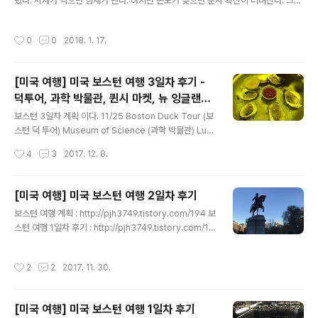
고 있는 '미국'적인 이상 사회, 계급이 없는 사회, 그 무엇보
렀다. 시체가 썩으면 냄새가 난다. 하지만 온도가 낮으면 분자 확산이 더뎌진다. 그렇
다 자유로운 사회. 이런 이상 밑에 할리우드, 아메리칸 푸
다. 이 차갑고 무거운 공기가 한 사람을 가족 품으로 돌아가게 하는 것을 더디게 한 것
드, 여행 (사실 여행은 주관적이지만, 50여개의 주가 각기
이다. 애타게 기다리는 가족의 마음을 아는지 모르는지 시간만 야속하게 흘렀다. 차
작성시간
0
0
2018. 1. 17.
다른 특성을 가지고..
가운 겨울, 누군가는 즐거운 시간을 보낼 크리스마스. 왜 그 가족들은 즐거울 시간을
보낼 수도 있는 날을 비극으로 맞이해야 했을까. 그 인간은 죄 없는 여대생을 살해하
고 즐거운 크리스마스를 보냈을까. 아무도 없는 추운 식당에서 홀로 누워 있으면서
[미국 여행] 미국 보스턴 여행 3일차 후기 -
얼마나 무섭고 슬펐을까. 매일 지나다니는 회사 문앞, 지금은 문을 닫았지만 종종 식
덕투어, 과학 박물관, 퀸시 마켓, 뉴 잉글랜드
사를 하던 그곳.최소한 이러한 사실을 직원들에게..
글 내용
수족관, 자유로
보스턴 3일차 계획 이다. 11/25 Boston Duck Tour (보
스턴 덕 투어) Museum of Science (과학 박물관) Lun
ch - Quincy Market Freedom Trail (자유로) New E
작성시간
4
3
2017. 12. 8.
ngland Aquarium (뉴 잉글랜드 수족관) Dinner - Uni
on Oyster House 1번이 Prudential Center (출발지)
이다. 여기서 덕투어를 돌고 2번 과학 박물관에서 투어를
[미국 여행] 미국 보스턴 여행 2일차 후기
하고 3번 퀸시 마켓으로 가서 점심을 먹는다. 그리고 4번
글 내용
보스턴 여행 계획 : http://pjh3749.tistory.com/194 보
뉴 잉글랜드 수족관에 갔다가 5번 유니언 오이스터 하우스
스턴 여행 1일차 후기 : http://pjh3749.tistory.com/19
에서 저녁을 먹는다. 저기 3,4,5번 쪽이 NorthEnd쪽인데
5 11/24 shopping - back bay lunch - tatte baker
볼거리랑 먹거리도 많은 지역이다. 저쪽을 하루에 다 돌아
y boston public garden musuem of fine arts din
야 다음날 또 가는 일이 없고 교통비가 제일 안..
작성시간
2
2
2017. 11. 30.
ner 2일차 계획 표이다. 내가 만든 지도 안에서 보여지는
2일차 루트에 해당하는 핀들이다. 1번이 쇼핑거리이고 2
번이 퍼블릭 가든, 3번이 보스턴 미술관의 위치이다. 블랙
[미국 여행] 미국 보스턴 여행 1일차 후기
프라이데이라 세일을 엄청 많이 해서 사람들이 매우 많았
글 내용