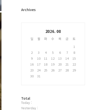
터
플
Archives
러
그
인
Calendar
2026. 08
일
월
화
수
목
금
토
1
2
3
4
5
6
7
8
9
10
11
12
13
14
15
16
17
18
19
20
21
22
23
24
25
26
27
28
29
30
31
방
Total
Today :
문
자
Yesterday :