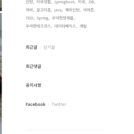
인턴,
미국생활,
springboot,
미국,
DB,
자바,
알고리즘,
java,
해외인턴,
아마존,
TDD,
Spring,
우아한형제들,
우아한테크코스,
데이터베이스,
개발,
최
최근글
인기글
근
글
과
최근댓글
인
기
글
공지사항
페
Facebook
Twitter
이
스
북
트
위