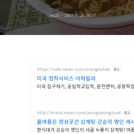
Jay22
2017. 7. 20. 05:07
https://cafe.naver.com/orangeuhak
광고
미국 정착서비스 아하빌라
미국 집구하기, 공립학교입학, 운전면허, 공항픽
http://brand.naver.com/jeongseongfood
광고
올여름은 정성곳간 삼계탕 강순의 명인 레
한식대가 강순의 명인의 사골 누룽지 삼계탕! 여