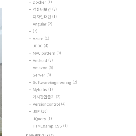
Docker
(1)
컴퓨터보안
(3)
디자인패턴
(1)
Angular
(2)
(7)
Azure
(1)
JDBC
(4)
MVC pattern
(3)
Android
(8)
Amazon
(5)
Server
(3)
SoftwareEngineering
(2)
Mybatis
(1)
게시판만들기
(2)
VersionControl
(4)
JSP
(10)
JQuery
(1)
HTML&amp;CSS
(1)
미국생활기
(17)