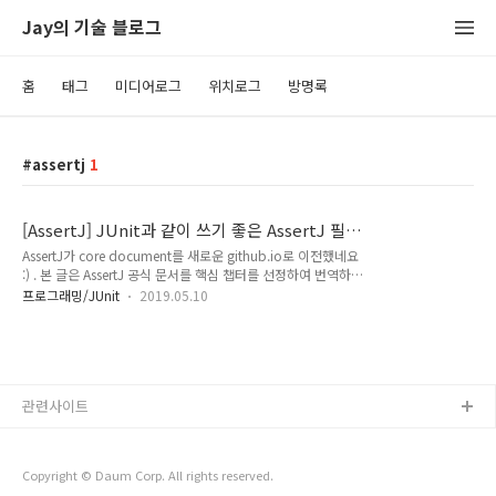
Jay의 기술 블로그
홈
태그
미디어로그
위치로그
방명록
assertj
1
[AssertJ] JUnit과 같이 쓰기 좋은 AssertJ 필
수 부분 정리
AssertJ가 core document를 새로운 github.io로 이전했네요
:) . 본 글은 AssertJ 공식 문서를 핵심 챕터를 선정하여 번역하며
정리한 글 입니다. http://joel-
프로그래밍/JUnit
2019.05.10
costigliola.github.io/assertj/assertj-core.html AssertJ란 무
엇인가 AssertJ는 많은 assertion(직역: 주장, 행사)을 제공하는
자바 라이브러리이다. 에러 메세지와 테스트 코드의 가독성을 매
우 높여주고 각자 좋아하는 IDE에서 쓰기 굉장히 쉽다. junit에
서 제공하는 assertEquals에 비해 훨씬 가독성이 올라간다.
관련사이트
junit의 assertEquals의 인자순서는 헷갈릴 가능성이 크다.
assertEquals(expected, actual); asse..
Copyright © Daum Corp. All rights reserved.