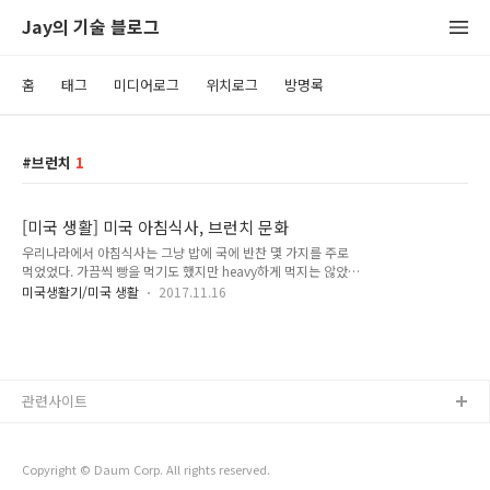
Jay의 기술 블로그
홈
태그
미디어로그
위치로그
방명록
브런치
1
[미국 생활] 미국 아침식사, 브런치 문화
우리나라에서 아침식사는 그냥 밥에 국에 반찬 몇 가지를 주로
먹었었다. 가끔씩 빵을 먹기도 했지만 heavy하게 먹지는 않았
다. 미국에서 식사는 주로 밀가루 위주이다. 그래서 우리나라 사
미국생활기/미국 생활
2017.11.16
람들과 잘 맞지 않을 수도 있다. 배가 아프다든지, 속이 더부룩
하든지 무언가 몸과 안 맞는 경우를 종종 보았다. 그런데 나는 그
렇지 않았다. 개인적으로 가리는 음식이 별로 없어서 그런지 모
르겠지만 한국과 비교했을 때 정말 월등히 좋다. 가격과 맛 이 두
가지만 만족한다면 누구나 흠 잡을 수 없는 음식이라고 생각하겠
관련사이트
다. 여기 브런치 식당들은 이 두 가지를 다 만족시키는것 같다.
브런치 전문이 있고 아침식사에 가깝지만 삼시세끼 다 먹어도 괜
찮은 메뉴를 가진 레스토랑들도 있다. 브런치 전문은 아침일찍부
터 시작하지만 점심때 (..
Copyright © Daum Corp. All rights reserved.