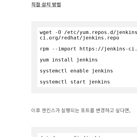
직접 설치 방법
wget -O /etc/yum.repos.d/jenkin
ci.org/redhat/jenkins.repo

rpm --import https://jenkins-ci.
yum install jenkins

systemctl enable jenkins 

systemctl start jenkins
이후 젠킨스가 실행되는 포트를 변경하고 싶다면,