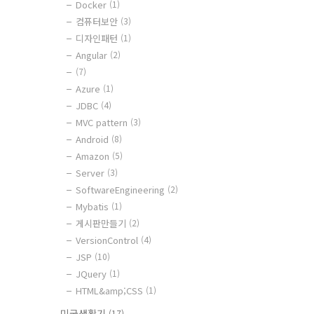
Docker
(1)
컴퓨터보안
(3)
디자인패턴
(1)
Angular
(2)
(7)
Azure
(1)
JDBC
(4)
MVC pattern
(3)
Android
(8)
Amazon
(5)
Server
(3)
SoftwareEngineering
(2)
Mybatis
(1)
게시판만들기
(2)
VersionControl
(4)
JSP
(10)
JQuery
(1)
HTML&amp;CSS
(1)
미국생활기
(17)