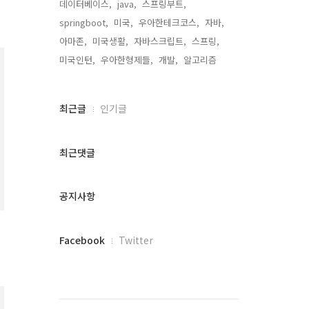
데이터베이스,
java,
스프링부트,
springboot,
미국,
우아한테크코스,
자바,
아마존,
미국생활,
자바스크립트,
스프링,
미국인턴,
우아한형제들,
개발,
알고리즘,
최
최근글
인기글
근
글
과
최근댓글
인
기
글
공지사항
페
Facebook
Twitter
이
스
북
트
위