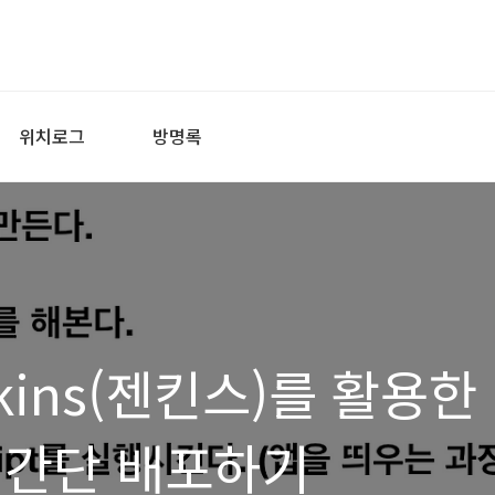
위치로그
방명록
enkins(젠킨스)를 활용한
 간단 배포하기