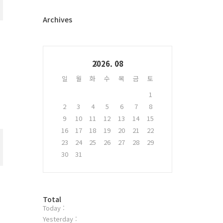
터
플
Archives
러
그
인
Calendar
2026. 08
일
월
화
수
목
금
토
1
2
3
4
5
6
7
8
9
10
11
12
13
14
15
16
17
18
19
20
21
22
23
24
25
26
27
28
29
30
31
방
Total
Today :
문
자
Yesterday :