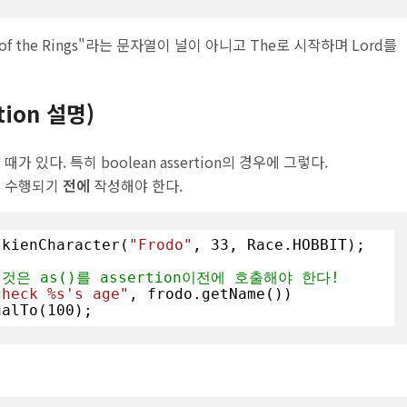
f the Rings"라는 문자열이 널이 아니고 The로 시작하며 Lord를
rtion 설명)
가 있다. 특히 boolean assertion의 경우에 그렇다.
n이 수행되기
전에
작성해야 한다.
lkienCharacter(
"Frodo"
, 
33
, Race.HOBBIT);

은 as()를 assertion이전에 호출해야 한다!
check %s's age"
, frodo.getName())

       .isEqualTo(
100
);