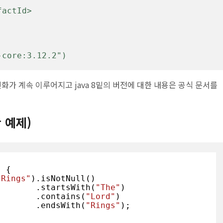
-core:3.12.2")
최신화가 계속 이루어지고 java 8밑의 버전에 대한 내용은 공식 문서를
한 예제)
)
{

 Rings"
).isNotNull()   

                                       .startsWith(
"The"
) 

                                       .contains(
"Lord"
) 

                                       .endsWith(
"Rings"
); 
