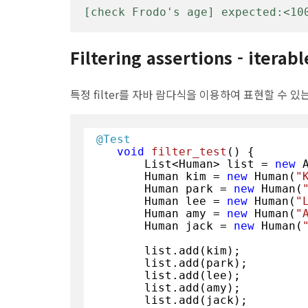
[check Frodo's age] expected:<10
Filtering assertions - iter
특정 filter를 자바 람다식을 이용하여 표현할 수 
@Test
void
filter_test
()
{

        List<Human> list = 
new
 
        Human kim = 
new
 Human(
"
        Human park = 
new
 Human(
        Human lee = 
new
 Human(
"
        Human amy = 
new
 Human(
"
        Human jack = 
new
 Human(
        list.add(kim);

        list.add(park);

        list.add(lee);

        list.add(amy);

        list.add(jack);
