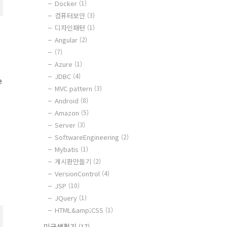
Docker
(1)
컴퓨터보안
(3)
디자인패턴
(1)
Angular
(2)
(7)
Azure
(1)
JDBC
(4)
e
MVC pattern
(3)
Android
(8)
Amazon
(5)
Server
(3)
SoftwareEngineering
(2)
이
Mybatis
(1)
게시판만들기
(2)
VersionControl
(4)
JSP
(10)
JQuery
(1)
HTML&amp;CSS
(1)
미국생활기
(17)