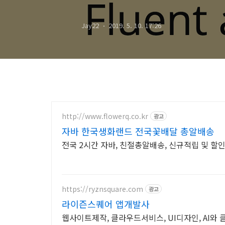
Jay22
2019. 5. 10. 17:26
http://www.flowerq.co.kr
광고
자바 한국생화랜드 전국꽃배달 총알배송
전국 2시간 자바, 친절총알배송, 신규적립 및 할
https://ryznsquare.com
광고
라이즌스퀘어 앱개발사
웹사이트제작, 클라우드서비스, UI디자인, AI와