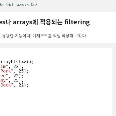
0> but was:<33>
ables나 arrays에 적용되는 filtering
있는 유용한 기능이다. 예제코드를 직접 작성해 보았다.
ArrayList<>();

Kim"
, 
22
);

"Park"
, 
25
);

Lee"
, 
22
);

Amy"
, 
25
);

"Jack"
, 
22
);
