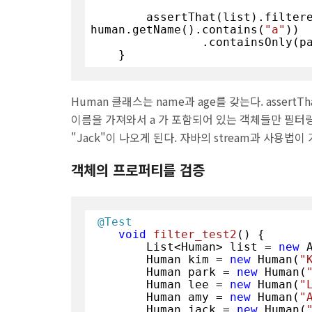
        assertThat(list).filteredOn(human -> 
human.getName().contains(
"a"
))

                .containsOnly(park, jack);

    }
Human 클래스는 name과 age를 갖는다. assert
이름을 가져와서 a 가 포함되어 있는 객체들만 필터링
"Jack"이 나오게 된다. 자바의 stream과 사용법이 
객체의 프로퍼티를 검증
@Test
void
filter_test2
()
{

        List<Human> list = 
new
 
        Human kim = 
new
 Human(
"
        Human park = 
new
 Human(
        Human lee = 
new
 Human(
"
        Human amy = 
new
 Human(
"
        Human jack = 
new
 Human(