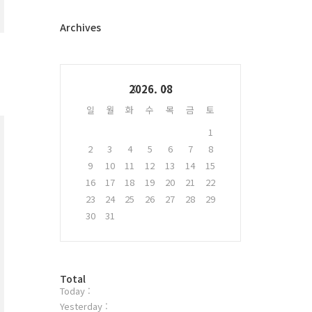
터
플
Archives
러
그
인
Calendar
2026. 08
일
월
화
수
목
금
토
1
2
3
4
5
6
7
8
9
10
11
12
13
14
15
16
17
18
19
20
21
22
23
24
25
26
27
28
29
30
31
방
Total
Today :
문
자
Yesterday :