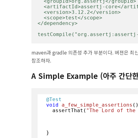
  <groupId>org.assertj</groupId>

  <artifactId>assertj-core</artifactId>

  <version>3.12.2</version>

  <scope>test</scope>

</dependency>

testCompile("org.assertj:assertj
maven과 gradle 의존성 추가 부분이다. 버젼은 
참조하자.
A Simple Example (아주 간단
@Test
void
a_few_simple_assertions
(
    assertThat(
"The Lord of the
  }