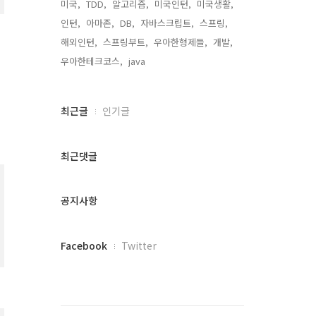
미국,
TDD,
알고리즘,
미국인턴,
미국생활,
인턴,
아마존,
DB,
자바스크립트,
스프링,
해외인턴,
스프링부트,
우아한형제들,
개발,
우아한테크코스,
java,
최
최근글
인기글
근
글
과
최근댓글
인
기
글
공지사항
페
Facebook
Twitter
이
스
북
트
위