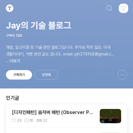
검색하기
티스토리
Jay의 기술 블로그
구독자
130
개발, 알고리즘 등 기술 관련 블로그입니다. 추가로 저의 일상, 미국
생활이야기, 여행 관련 글도 씁니다. email: pjh374968@gmail.co
m
...더보기
구독하기
방명록
신고하기 레이어
열기
인기글
[디자인패턴] 옵저버 패턴 (Observer Pat
tern) 아주 간단하게 정리해보기
33
10
조회
22