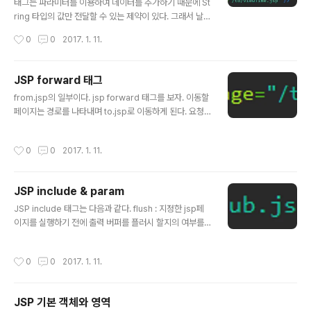
자바빈은 데이터를 표헌하는 것을 목적으로 하는 자바 클
태그는 파라미터를 이용하여 데이터를 추가하기 때문에 St
래스로서 다음과 같은 형태로 구성된다. 자바 빈 규약에 따
ring 타입의 값만 전달할 수 있는 제약이 있다. 그래서 날짜
르는 클래스를 자바 빈이라고 부르며 jsp에서 사용되는 ..
데이터나 숫자 또는 객체를 전달하기 위해서는 각기 파싱
작성시간
0
0
2017. 1. 11.
을 해줘야 한다. 그래서 request기본 객체의 속성을 이용
해서 필요한 값을 전달한다. 예시를 보자 첫 번째 jsp파일
이다.여기서 request 기본 객체에 속성을 추가한다. set
JSP forward 태그
Attribute(String name, Object value) 이름이 name
글 내용
from.jsp의 일부이다. jsp forward 태그를 보자. 이동할
인 속성을 값을 value로 지정한다. 예제이서 데이터는 날
페이지는 경로를 나타내며 to.jsp로 이동하게 된다. 요청
짜 객체이다. 자 이런식으로 속성을 지정했다. 받는 jsp쪽
의 흐름이 이동할 때 from.jsp의 request 와 respons
을 보자. 날짜 객체를 getAttritubte은 리턴타입이 Obje
e객체가 to.jsp로 전달된다. to.jsp가 생성한 결과를 웹
ct이므로 형변환을 해주었다. 속성을 이용한 값 전달 방식
작성시간
0
0
2017. 1. 11.
브라우저에게 전달된다. => 각각의 조건을 처리하는 jsp를
은 JSP에서 가장 중요한 기법 ..
분리시켜 기능별로 모듈화를 할 수 있다. forward태그의
실질적 사용법 조건의 흐름분기에 따라 넘어가는 페이지를
JSP include & param
동적으로 만들 때 이런식으로 사용한다. 그리고 마찬가지
글 내용
로 forward태그안에 param태그를 줘서 값을 넘겨줄 수
JSP include 태그는 다음과 같다. flush : 지정한 jsp페
도 있다.
이지를 실행하기 전에 출력 버퍼를 플러시 할지의 여부를
지정한다. true이면 플러시하고 false이면 하지 않는다.
이것은 출력 버퍼의 내용이 웹 브라우저에 전달된다는 것
작성시간
0
0
2017. 1. 11.
을 의미하는데 HTTP 헤더정보도 같이 넘어가기 때문에
이후에 헤더정보를 변경해도 반영이 되지 않음에 주의한
다. 이 것은 페이지의 모듈화에 많이 쓰인다. jsp:param
JSP 기본 객체와 영역
태그 페이지를 가져올 때 파라미터를 줄 수 있다. 불린 페이
글 내용