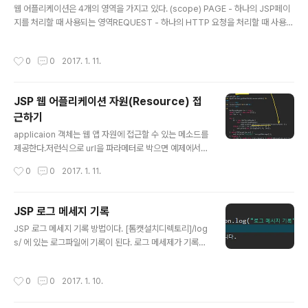
지에서 getParameter() 으로 파라미터를 가져올 수 있
웹 어플리케이션은 4개의 영역을 가지고 있다. (scope) PAGE - 하나의 JSP페이
다. 참고) url에서 주는 파라미터 이름과 태그로 넘기는 파
지를 처리할 때 사용되는 영역REQUEST - 하나의 HTTP 요청을 처리할 때 사용되
라미터 이름이 동일 할 때 받는 페이지에서는 getParama
는 영역SESSION - 하나의 웹 브라우저와 관련된 영역APPLICATION - 하나의
ter()를 호출 했을 시 액션태그에 포함된 파라메터의..
웹 어플리케이션과 관련된 영역
작성시간
0
0
2017. 1. 11.
JSP 웹 어플리케이션 자원(Resource) 접
근하기
글 내용
applicaion 객체는 웹 앱 자원에 접근할 수 있는 메소드를
제공한다.저런식으로 url을 파라메터로 박으면 예제에서는
txt파일이므로 메모내용이 출력되게 된다.
작성시간
0
0
2017. 1. 11.
JSP 로그 메세지 기록
글 내용
JSP 로그 메세지 기록 방법이다. [톰캣설치디렉토리]/log
s/ 에 있는 로그파일에 기록이 된다. 로그 메세제가 기록되
는 파일은 웹 컨테이너마다 다르다.
작성시간
0
0
2017. 1. 10.