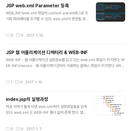
JSP web.xml Parameter 등록
글 내용
WEB_INF/web.xml 파일에 context-param태그로 초
기화 파라메터를 추가할 수 있다. web.xml이 변경될 경우
웹 어플리케이션을 다시시작하는 웹 컨테이너가 존재하는
데 그중 하나가 톰캣이다.어떤 컨테이너는 반영이 안되는
작성시간
0
0
2017. 1. 10.
것도 있음 저렇게 등록을 해주고 (?? 는 지금 한글이 깨진
상태여서 저렇다.)application.getParamaterNames
()태그로 초기화 파라메터를 가져올 수 있다. 그렇다면 언
JSP 웹 어플리케이션 디렉터리 & WEB-INF
제 사용할까? 주로 웹 어플의 초기화 작업에 필요한 설정정
글 내용
보를 저장하는데 쓰인다. 예를들어 디비 연결경로나 로깅
WEB-INF - 웹 어플리케이션 설정정보를 담고 있는 web.xml 파일이 위치한다. W
설정 파일 등에서 쓰인다.
EB-INF/classes - 웹 어플리케이션에서 사용하는 클래스 파일이 위치한다. WEB
-INF/lib - 웹 어플리케이션에서 사용하는 jar 파일이 위치한다. 이전 서블릿 규약은
web.xml을 반드시 포함하도록 했지만 최근 규정에는 그렇지 않아도 된다. 하지만
작성시간
1
0
2017. 1. 10.
서블릿을 직접 설정하거나 리스너를 설정 또는 특정 url에 속하는 jsp에 공통 값을
적용할 경우 web.xml을 작성해야 한다. URL과의 관계 [톰캣]/webapps 디렉터
리 하위에 폴더를 만든다. 로컬 테스트의 경우 localhost:8080/testdirectory/te
index.jsp의 실행과정
st.jsp 이런식으로 실행이 가능하다. 웹 어플리케이션의 배포 war파일로 묶..
글 내용
처음 서버가 돌게 되면 web.xml에서 설정파일들을 읽게
된다. web.xml 은 WEB-INF 폴더 밑에 존재 한다. 열어
보면 welcome-file-list 태그안에 index.jsp가 들어있
다.태그이름에서도 알 수 있듯이 안쪽의 내용은 처음 서버
작성시간
0
0
2017. 1. 7.
가 돌게되면 접근하는 파일을 써주면 된다. index.jsp 로