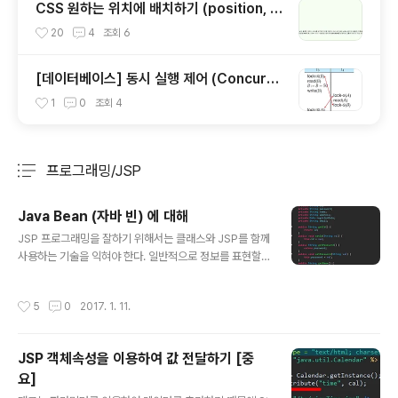
CSS 원하는 위치에 배치하기 (position, fl
oat, display)
20
4
조회
6
[데이터베이스] 동시 실행 제어 (Concurre
ncy Control)와 공유 lock, 배타적 lock에
1
0
조회
4
대해서
프로그래밍/JSP
분류 전체보기
주요 글 목록
Java Bean (자바 빈) 에 대해
글 내용
JSP 프로그래밍을 잘하기 위해서는 클래스와 JSP를 함께
사용하는 기술을 익혀야 한다. 일반적으로 정보를 표현할
때에는 자바빈(JavaBean) 의 형태를 갖는 클래스를 사용
한다. 예를 들어 회원정보 게시판 글 등의 정보를 출력할 때
작성시간
5
0
2017. 1. 11.
정보를 저장하고 있는 자바빈 객체를 사용하게 된다. 규약)
- 반드시 클래스는 패키지화 되어야한다- 멤버변수는 pro
perty(프로퍼티)라고 부른다.- property접근제한자는 p
JSP 객체속성을 이용하여 값 전달하기 [중
rivate- 외부접근은 게터세터로 접근한다.- 프로퍼티가 b
요]
oolean이면 get이 아니라 is사용해도 된다. JavaBean
글 내용