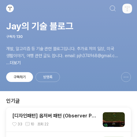
검색하기
티스토리
Jay의 기술 블로그
구독자
130
개발, 알고리즘 등 기술 관련 블로그입니다. 추가로 저의 일상, 미국
생활이야기, 여행 관련 글도 씁니다. email: pjh374968@gmail.co
m
...더보기
구독하기
방명록
신고하기 레이어
열기
인기글
[디자인패턴] 옵저버 패턴 (Observer Pat
tern) 아주 간단하게 정리해보기
33
10
조회
22