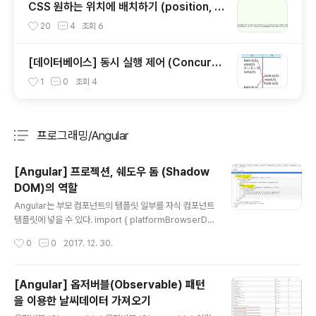
CSS 원하는 위치에 배치하기 (position, fl
oat, display)
20
4
조회
6
[데이터베이스] 동시 실행 제어 (Concurre
ncy Control)와 공유 lock, 배타적 lock에
1
0
조회
4
대해서
프로그래밍/Angular
분류 전체보기
주요 글 목록
[Angular] 프로젝션, 쉐도우 돔 (Shadow
DOM)의 역할
글 내용
Angular는 부모 컴포넌트의 템플릿 일부를 자식 컴포넌트
템플릿에 넣을 수 있다. import { platformBrowserDy
namic } from '@angular/platform-browser-dyna
작성시간
0
0
2017. 12. 30.
mic'; import { NgModule, Component, ViewEnca
psulation } from '@angular/core'; import { Brows
erModule } from '@angular/platform-browser';
[Angular] 옵저버블(Observable) 패턴
@Component({ selector : 'child', styles : ['.wrap
을 이용한 날씨데이터 가져오기
per { background : lightgreen; }'], template : ` Ch
글 내용