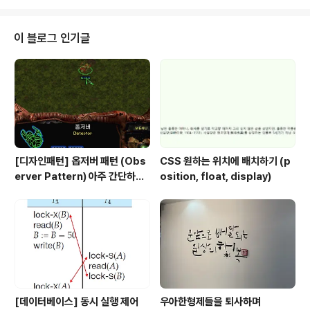
에 속하는 jsp에 공통 값을 적용할 경우 web.xml을 작성해야 한다. URL과의
관계 [톰캣]/webapps 디렉터리 하위에 폴더를 만든다. 로컬 테스트의 경우 l
ocalhost:8080/testdirectory/test.jsp 이런식으로 실행이 가능하다. 웹
이 블로그 인기글
어플리케이션의 배포 war파일로 묶..
[디자인패턴] 옵저버 패턴 (Obs
CSS 원하는 위치에 배치하기 (p
erver Pattern) 아주 간단하게
osition, float, display)
정리해보기
[데이터베이스] 동시 실행 제어
우아한형제들을 퇴사하며