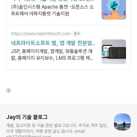
상 기술지원 노하우
(주)솔인시스템 Apache 톰캣 -오픈소스 소
프트웨어 아파치톰캣 기술지원
https://www.nephritesoft.com
광고
네프라이트소프트 웹, 앱 개발 전문업
체
JSP, 홈페이지개발, 앱개발, 맞춤솔루션 개
발, 홈페이지 유지보수, LMS 프로그램 제작
관련 무료 상담 및 컨설팅 가능!!
(새창열림)
로그 정보
Jay의 기술 블로그
개발, 알고리즘 등 기술 관련 블로그입니다. 추가로 저의 일상,
미국 생활이야기, 여행 관련 글도 씁니다. email:
pjh374968@gmail.com