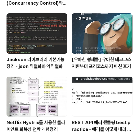
(Concurrency Control)와
공유 lock, 배타적 lock에 대해
서
Jackson 라이브러리 기본기능
[우아한 형제들] 우아한 테크코스
정리 - json 직렬화와 역직렬화
지원부터 프리코스까지 마친 후기
Netflix Hystrix를 사용한 클라
REST API 에러 핸들링 best p
이언트 회복성 전략 개념정리
ractice - 에러를 어떻게 내려 주
어야 할까