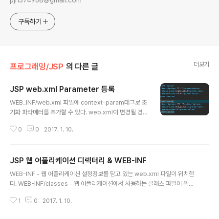
구독하기
더보기
프로그래밍/JSP
의 다른 글
JSP web.xml Parameter 등록
글 내용
WEB_INF/web.xml 파일에 context-param태그로 초
기화 파라메터를 추가할 수 있다. web.xml이 변경될 경우
웹 어플리케이션을 다시시작하는 웹 컨테이너가 존재하는
0
0
2017. 1. 10.
데 그중 하나가 톰캣이다.어떤 컨테이너는 반영이 안되는
것도 있음 저렇게 등록을 해주고 (?? 는 지금 한글이 깨진
상태여서 저렇다.)application.getParamaterNames
JSP 웹 어플리케이션 디렉터리 & WEB-INF
()태그로 초기화 파라메터를 가져올 수 있다. 그렇다면 언
글 내용
제 사용할까? 주로 웹 어플의 초기화 작업에 필요한 설정정
WEB-INF - 웹 어플리케이션 설정정보를 담고 있는 web.xml 파일이 위치한
보를 저장하는데 쓰인다. 예를들어 디비 연결경로나 로깅
다. WEB-INF/classes - 웹 어플리케이션에서 사용하는 클래스 파일이 위치
설정 파일 등에서 쓰인다.
한다. WEB-INF/lib - 웹 어플리케이션에서 사용하는 jar 파일이 위치한다. 이
1
0
2017. 1. 10.
전 서블릿 규약은 web.xml을 반드시 포함하도록 했지만 최근 규정에는 그렇
지 않아도 된다. 하지만 서블릿을 직접 설정하거나 리스너를 설정 또는 특정 url