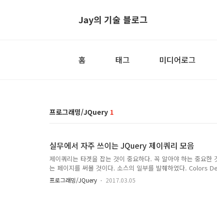
Jay의 기술 블로그
홈
태그
미디어로그
프로그래밍/JQuery
1
실무에서 자주 쓰이는 JQuery 제이쿼리 모음
제이쿼리는 타겟을 잡는 것이 중요하다. 꼭 알아야 하는 중요한 
는 페이지를 써볼 것이다. 소스의 일부를 발췌하였다. Colors Default 
Danger Styles Default Fill Fill + Round Round Simple //..
프로그래밍/JQuery
2017.03.05
$("#defaultBtId0").css("border", "8px solid #ff000
디가(#) defaultBtId0 인 놈을 잡았다. 쩜의 오른쪽은 무엇을 
다. .css()Catego..