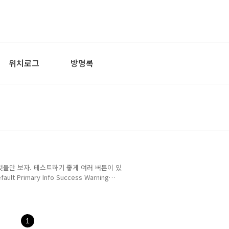
위치로그
방명록
것들만 보자. 테스트하기 좋게 여러 버튼이 있
Primary Info Success Warning
.................. 1. 먼저 타겟 잡는 법이다
0"); 쩜(.)을 기준으로 왼쪽이 target이다. 지금은 아이
시킬지 즉, 행위이다. JQuery API에서 발췌하였
1