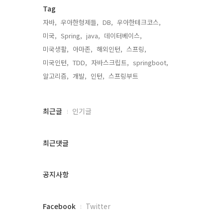
Tag
자바,
우아한형제들,
DB,
우아한테크코스,
미국,
Spring,
java,
데이터베이스,
미국생활,
아마존,
해외인턴,
스프링,
미국인턴,
TDD,
자바스크립트,
springboot,
알고리즘,
개발,
인턴,
스프링부트,
최
최근글
인기글
근
글
과
최근댓글
인
기
글
공지사항
페
Facebook
Twitter
이