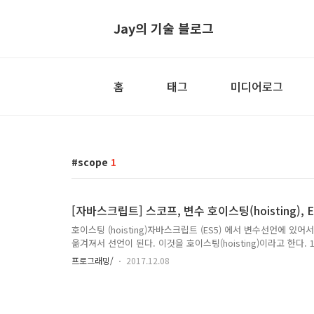
Jay의 기술 블로그
홈
태그
미디어로그
scope
1
[자바스크립트] 스코프, 변수 호이스팅(hoisting),
호이스팅 (hoisting)자바스크립트 (ES5) 에서 변수선언에 있어서
옮겨져서 선언이 된다. 이것을 호이스팅(hoisting)이라고 한다. 1234567fun
var customer = "Mary"; // } })(); console.log("outside : 
프로그래밍/
2017.12.08
주석 처리를 한 상태에서는 customer는 전역 변수이므로 출력결
하면 function 안의 customer는 undefined가 된다. E
게 된다. 즉 저 fu..