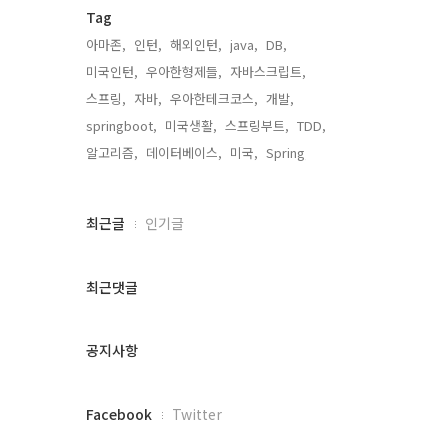
Tag
아마존,
인턴,
해외인턴,
java,
DB,
미국인턴,
우아한형제들,
자바스크립트,
스프링,
자바,
우아한테크코스,
개발,
springboot,
미국생활,
스프링부트,
TDD,
알고리즘,
데이터베이스,
미국,
Spring,
최
최근글
인기글
근
글
과
최근댓글
인
기
글
공지사항
페
Facebook
Twitter
이