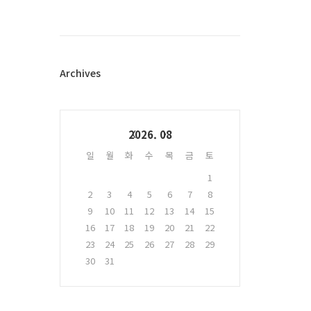
스
북
트
위
터
플
Archives
러
그
인
Calendar
2026. 08
일
월
화
수
목
금
토
1
2
3
4
5
6
7
8
9
10
11
12
13
14
15
16
17
18
19
20
21
22
23
24
25
26
27
28
29
30
31