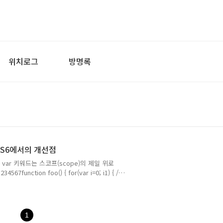
위치로그
방명록
 ES6에서의 개선점
 var 키워드는 스코프(scope)의 제일 위로
ction foo() { for(var i=0; i1) { //
" + customer); Colored by Color Scriptercs
과가 둘다 Joe 가 된다. 하지만 주석을 해제
S5에서는 변수 선언이 선언 범위의 제일 위로 올라가
1