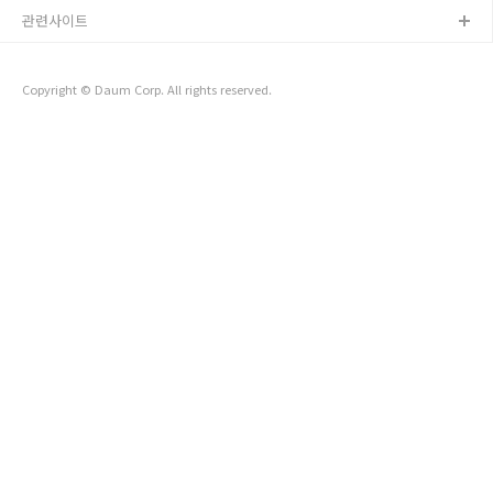
인덱스는 (position + no)에 걸어놓았다. 테스트를 위해서 데이
관련사이트
터세팅을 해보았다. 아래와 같이 대충 insert가 되도록 하였다.
@Component public class Runner implements
CommandLineRunner {..
Copyright © Daum Corp. All rights reserved.