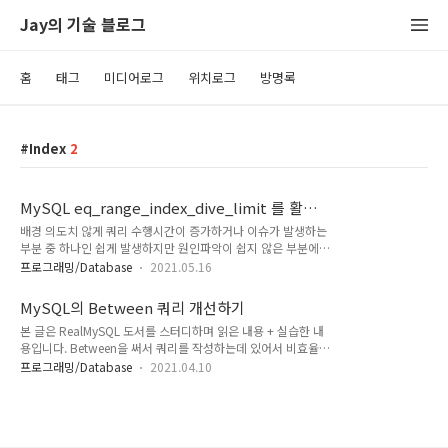
Jay의 기술 블로그
홈
태그
미디어로그
위치로그
방명록
Index
2
MySQL eq_range_index_dive_limit 를 활용
한 쿼리 수행시간 개선 및 실무에서 발생할 수 있
배경 의도치 않게 쿼리 수행시간이 증가하거나 이슈가 발생하는
는 연관된 문제
부분 중 하나인 쉽게 발생하지만 원인파악이 쉽지 않은 부분에
대한 내용입니다. IN절로 인한 쿼리 수행시간이 증가하는 것에
프로그래밍/Database
2021.05.16
따른 원인파악과 해결방법에 대해서 다룹니다. IN절에 들어가는
개수에 따라 쿼리 수행시간이 급격하게 나빠지는 경우가 존재하
MySQL의 Between 쿼리 개선하기
기 때문입니다. 설정값 eq_range_index_dive_limit
본 글은 RealMySQL 도서를 스터디하며 읽은 내용 + 실습한 내
eq_range_index_dive_limit IN 절에 길게 중첩되었을때 쿼리
용입니다. Between을 써서 쿼리를 작성하는데 있어서 비효율적
속도를 높이는데 사용되는 값이다. 이 값 이상이라면 옵티마이저
으로 탈 수 있는 쿼리를 개선해 볼 수 있는 내용을 다루었습니다.
는 인덱스 다이빙을 수행하지 않고 기존 인덱스 통계를 사용한
프로그래밍/Database
2021.04.10
테스트 데이터 세팅 실습을 하려면 실제 쿼리를 수행해보고 실행
다. 0으로 설정하면 항상 인덱스 다이빙을 수행한다. 아래와 같
계획을 확인할 수 있는 환경이 필요하다. 먼저 테이블은 컬럼을
은 쿼리가 있을 때, col_name IN(val1, ..., valN) ..
간단히 만들었다. (id, position, no) 3개의 컬럼이 있는데
position은 직원의 직책이고 no는 사번이라고 생각하면 된다.