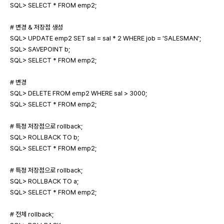
SQL> SELECT * FROM emp2;
# 변경 & 저장점 생성
SQL> UPDATE emp2 SET sal = sal * 2 WHERE job = 'SALESMAN';
SQL> SAVEPOINT b;
SQL> SELECT * FROM emp2;
# 변경
SQL> DELETE FROM emp2 WHERE sal > 3000;
SQL> SELECT * FROM emp2;
# 특정 저장점으로 rollback;
SQL> ROLLBACK TO b;
SQL> SELECT * FROM emp2;
# 특정 저장점으로 rollback;
SQL> ROLLBACK TO a;
SQL> SELECT * FROM emp2;
# 전체 rollback;