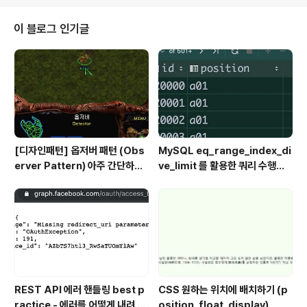
lect * from emp where 1=0 이렇게 칼럼만 있고 데이
터는 복사가 되지 않음을 알 수 있다. # 테이블 구조 살펴보
이 블로그 인기글
기 desc history1 # 제약 조건 Constraint Database
에 테이블 레벨에서 특정한 규칙을 설정해둠예상치 못한
데이터의 손실이나 일관성을 어기는 데이터의 추가..
[디자인패턴] 옵저버 패턴 (Obs
MySQL eq_range_index_di
erver Pattern) 아주 간단하게
ve_limit 를 활용한 쿼리 수행시
정리해보기
간 개선 및 실무에서 발생할 수 있
는 연관된 문제
REST API 에러 핸들링 best p
CSS 원하는 위치에 배치하기 (p
ractice - 에러를 어떻게 내려 주
osition, float, display)