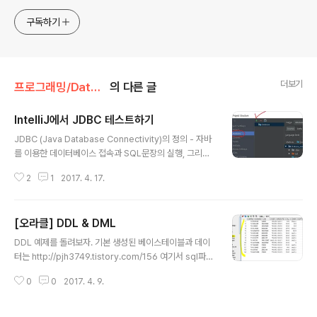
구독하기
더보기
프로그래밍/Database
의 다른 글
IntelliJ에서 JDBC 테스트하기
글 내용
JDBC (Java Database Connectivity)의 정의 - 자바
를 이용한 데이터베이스 접속과 SQL문장의 실행, 그리고
실행 결과로 얻어진 데이터의 핸들링을 제공하는 방법과
2
1
2017. 4. 17.
절차에 관한 규약- 자바 프로그램내에서 SQL문을 실행하
기 위한 자바 API- SQL 과 프로그래밍 언어의 통합 접근
중 한 형태 JDBC를 이용한 데이터베이스 연결 방법 imp
[오라클] DDL & DML
ort java.sql.* -> 드라이버 로드 -> Connection객체
글 내용
생성 -> Statement 객체를 생성 및 질의 수행 -> SQL문
DDL 예제를 돌려보자. 기본 생성된 베이스테이블과 데이
에 결과물이 있다면 ResultSet 객체 생성 -> 모든 객체
터는 http://pjh3749.tistory.com/156 여기서 sql파일
닫기 코드를 보면서 살펴보자. 인텔리제이를 실행시킨다.
을 받아서 developer에 때려넣자. create table histo
이클립스에서 해도 상관없다. 자바 프로젝트를 하나 생성
0
0
2017. 4. 9.
ry1 as select * from emp 데이터도 이렇게 똑같이 복
한다. 그리고 데이터베이스 드라이..
사된다. 그렇다면 안의 데이터는 없이 그냥 테이블만 복사
하려면 어떻게 해야할까? create table history2 as se