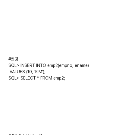
#변경
SQL> INSERT INTO emp2(empno, ename)
VALUES (10, 'KIM');
SQL> SELECT * FROM emp2;