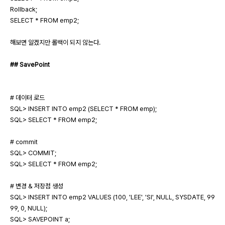
Rollback;
SELECT * FROM emp2;
해보면 알겠지만 롤백이 되지 않는다.
## SavePoint
# 데이터 로드
SQL> INSERT INTO emp2 (SELECT * FROM emp);
SQL> SELECT * FROM emp2;
# commit
SQL> COMMIT;
SQL> SELECT * FROM emp2;
# 변경 & 저장점 생성
SQL> INSERT INTO emp2 VALUES (100, 'LEE', 'SI', NULL, SYSDATE, 99
99, 0, NULL);
SQL> SAVEPOINT a;