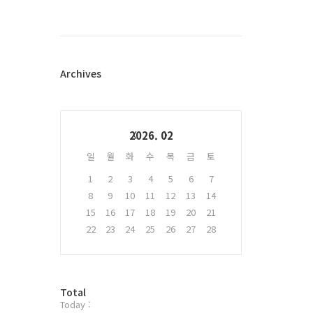
스
북
트
위
터
플
Archives
러
그
인
Calendar
2026. 02
일
월
화
수
목
금
토
1
2
3
4
5
6
7
8
9
10
11
12
13
14
15
16
17
18
19
20
21
22
23
24
25
26
27
28
방
Total
Today :
문