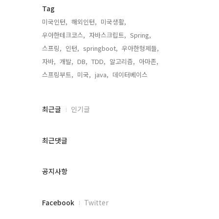
Tag
미국인턴,
해외인턴,
미국생활,
우아한테크코스,
자바스크립트,
Spring,
스프링,
인턴,
springboot,
우아한형제들,
자바,
개발,
DB,
TDD,
알고리즘,
아마존,
스프링부트,
미국,
java,
데이터베이스,
최
최근글
인기글
근
글
과
최근댓글
인
기
글
공지사항
페
Facebook
Twitter
이