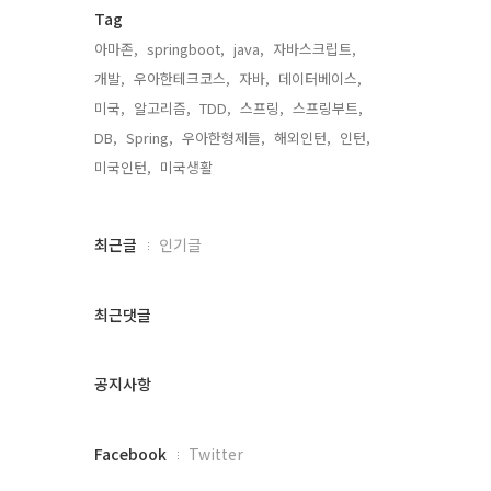
Tag
아마존,
springboot,
java,
자바스크립트,
개발,
우아한테크코스,
자바,
데이터베이스,
미국,
알고리즘,
TDD,
스프링,
스프링부트,
DB,
Spring,
우아한형제들,
해외인턴,
인턴,
미국인턴,
미국생활,
최
최근글
인기글
근
글
과
최근댓글
인
기
글
공지사항
페
Facebook
Twitter
이