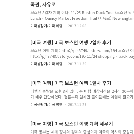
족관, 자유로
보스턴 3일차 계획 이다. 11/25 Boston Duck Tour (보스턴 덕 
Lunch - Quincy Market Freedom Trail (자유로) New Engl
Union Oyster House 1번이 Prudential Center (출
미국생활기/미국 여행
2017.12.08
투어를 하고 3번 퀸시 마켓으로 가서 점심을 먹는다. 그리고 4번
이스터 하우스에서 저녁을 먹는다. 저기 3,4,5번 쪽이 North
쪽을 하루에 다 돌아야 다음날 또 가는 일이 없고 교통비가 제일 안
[미국 여행] 미국 보스턴 여행 2일차 후기
보스턴 여행 계획 : http://pjh3749.tistory.com/194 보스턴
http://pjh3749.tistory.com/195 11/24 shopping - back bay
garden musuem of fine arts dinner 2일차 계획 표이
미국생활기/미국 여행
2017.11.30
당하는 핀들이다. 1번이 쇼핑거리이고 2번이 퍼블릭 가든, 3번
라 세일을 엄청 많이 해서 사람들이 매우 많았다. 이 브랜드는 vin
다. 꼭 미국 하이틴 영화에 나오는 애들이 입는 분위기가 났다. 아
[미국 여행] 미국 보스턴 여행 1일차 후기
비행기 출발은 오후 3시 였다. 총 비행 예상시간은 2시간 30
가 매우 간단하였다. 결론부터 말하면 들어갈때는 여권이 필요가
비행기가 착륙하고 나갈 때는 진짜 그냥 나간다. 출구에 아무도 서
미국생활기/미국 여행
2017.11.29
공항 근처 예약한 주차장에 주차를 하였다. 원래는 outdoor (
indoor(실내)로 업그레이드를 시켜주었다. 실내와 실외의 가격차
차이가 난다. 실내가 훨씬 안전하고 좋기 때문이다. 실내 주차
[미국 여행] 미국 보스턴 여행 계획 세우기
츠카들이 일렬로 늘어서 있었다. 이게 예약한 내역을 프린트해서 가
미국 동부는 세계 정치와 경제의 중심이자 미국의 역사의 중심지이다.