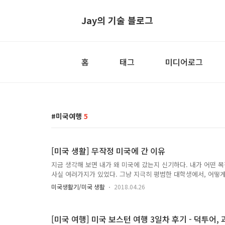
Jay의 기술 블로그
홈
태그
미디어로그
미국여행
5
[미국 생활] 무작정 미국에 간 이유
지금 생각해 보면 내가 왜 미국에 갔는지 신기하다. 내가 어떤 
사실 여러가지가 있었다. 그냥 지극히 평범한 대학생에서, 어떻게
갑자기 한 순간의 결정으로 비행기를 타버렸다. 사실은 마음먹고 
미국생활기/미국 생활
2018.04.26
뷰와 비자 등등 말이다. 무서웠다. 아니 왜 멀쩡히 잘 다니고 있
대륙을 오게 된 것일까. 소위 말하는 아메리칸 드림이란게 있다. 
사회, 계급이 없는 사회, 그 무엇보다 자유로운 사회. 이런 이상 
[미국 여행] 미국 보스턴 여행 3일차 후기 - 덕투어,
행은 주관적이지만, 50여개의 주가 각기 다른 특성을 가지고..