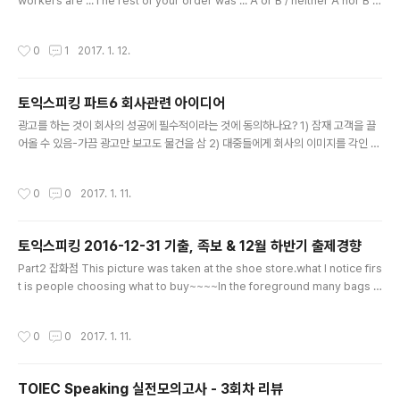
workers are ...The rest of your order was ... A or B / neither A nor B /
not A but B 등은 B에 수를 일치. Unit 9 수동태 목적어를 취하지 않는 자동사는 수
동태로 쓸 수 없다.rise work arrive occur take place. 감정동사의 경우 주어가
작성시간
0
1
2017. 1. 12.
감정을 유발하는 능동태, 감정을 느끼면 수동태.The high profits pleased both
the CEO and the investors.Both the CEO and the inventors were plea
sed with the high profits. Unit 10..
토익스피킹 파트6 회사관련 아이디어
글 내용
광고를 하는 것이 회사의 성공에 필수적이라는 것에 동의하나요? 1) 잠재 고객을 끌
어올 수 있음-가끔 광고만 보고도 물건을 삼 2) 대중들에게 회사의 이미지를 각인 시
킬 수 있음-성공적인 광고는 사람들로 하여금 회사를 떠올리게 함 직원들에게 투자
하는 것이 중요한가? 1) 직원들은 회사의 가장 중요한 요소- 기계가 할 수 없는 일을
작성시간
0
0
2017. 1. 11.
가능케 함 2) 회사가 빠르게 성장함- 직원 교육의 결과로 그렇게 될 수 있음 친절한
사람이 가장 좋은 동료인가? 1) 친절하다고 해서 일을 잘 하는 것이 아님-남을 돕는
것에 신경쓰지만 자신의 일을 제대로 못하는 사람이 있음 2) 좋은 동료는 날카로운
토익스피킹 2016-12-31 기출, 족보 & 12월 하반기 출제경향
의견을 줄 수 있어야 함 급여가 직업만족도에 가장 큰 영향을 주나? 1) 업무가 적성에
글 내용
맞는지가 더 중요- 전공과 관련되 업무..
Part2 잡화점 This picture was taken at the shoe store.what I notice firs
t is people choosing what to buy~~~~In the foreground many bags a
nd shoes are displayed on the stand.Everyone looks peaceful Part3
공원방문 4. 공원 일주일에 두번가고 평일에는 갈 시간이 없고 여자친구와 그곳을 간
작성시간
0
0
2017. 1. 11.
다. 5. 당연히 가을, 나뭇잎색깔이 바뀌고 공원을 더 아름답게 한다. 6. 공원이 좋은
이유나무와 꽃이 많다. 나와 이웃들이 되게 좋아한다. 그리고 의자와 분수가 있다. 사
람들이 편하게 쉰다.어린이들을 위한 놀이터가 있다. *** 공원의 장점 [위치 + 특별
TOIEC Speaking 실전모의고사 - 3회차 리뷰
함]영화관의 ..
글 내용