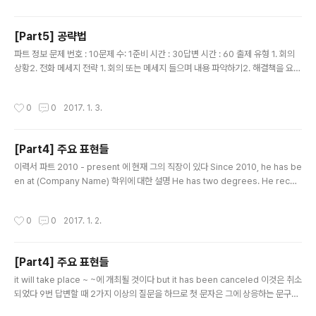
crew최신장비 a state of art equipment 학교 행정실 연락처 알려드릴게요 I wi
ll give you the contact information of ..
[Part5] 공략법
글 내용
파트 정보 문제 번호 : 10문제 수: 1준비 시간 : 30답변 시간 : 60 출제 유형 1. 회의
상황2. 전화 메세지 전략 1. 회의 또는 메세지 들으며 내용 파악하기2. 해결책을 요청
한 사람 이름 기억하기3. 문제점 정리하고 해결책 떠올리기 ( 문제점을 정리한 것을
답변에 꼭 집어 넣어야 함) 문제점 정리 표현들 need a way to ~할 방법이 필요하
작성시간
0
0
2017. 1. 3.
다 We need a way to promote our new menu. be worried about ~에 대
해 걱정하다 You are worried about your suppliers are raising their pric
es. have difficulty ~ing ~하는데 어려움을 겪다 We are having difficulty off
[Part4] 주요 표현들
e..
글 내용
이력서 파트 2010 - present 에 현재 그의 직장이 있다 Since 2010, he has be
en at (Company Name) 학위에 대한 설명 He has two degrees. He recei
ved his bachelor's degree of ~~ . He earned his master's degree of
~~. These are the information that you're looking for. 그 업무에 대해 적
작성시간
0
0
2017. 1. 2.
절한지 Yes, it seems that she is qualified for this job in terms of compu
ter skills. cf) Inc => Incorporated 예약표/주문서 파트 아니요, 잘못 알고 계십
니다 No, you're mista..
[Part4] 주요 표현들
글 내용
it will take place ~ ~에 개최될 것이다 but it has been canceled 이것은 취소
되었다 9번 답변할 때 2가지 이상의 질문을 하므로 첫 문자은 그에 상응하는 문구가
들어가야 한다 ex) There are two sessions~ Part4는 앞선 파트보다 훨씬 수