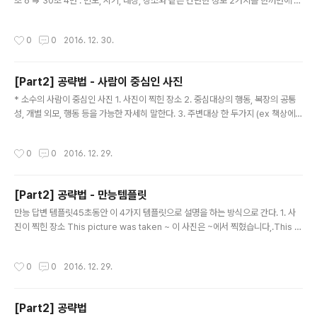
초 6 => 30초 4번 : 빈도, 시기, 대상, 장소와 같은 간단한 정보 2가지를 한꺼번에 묻
는다. 5번 : 종류, 취향 등 간단한 정보를 묻는다 6번 : 제안을 요청하거나 중요하게
여기는 사항 또는 장,단점과 같은 의견을 묻는다
작성시간
0
0
2016. 12. 30.
[Part2] 공략법 - 사람이 중심인 사진
글 내용
* 소수의 사람이 중심인 사진 1. 사진이 찍힌 장소 2. 중심대상의 행동, 복장의 공통
성, 개별 외모, 행동 등을 가능한 자세히 말한다. 3. 주변대상 한 두가지 (ex 책상에
뭐가 있고 뒤에는 뭐가 있다) 4. 느낌 및 의견 * 여러 사람이 중심인 사진 1. 사진이 찍
힌 장소 2. 여러 사람의 행동이나 복장의 공통성 3. 눈에 띄는 몇몇 사람들의 특징 4.
작성시간
0
0
2016. 12. 29.
느낌 및 의견 * 주의할 표현 정리 3명의 그룹인 사람들 a group of three people
그 소녀는 땋은 머리이다 The girl has braided hair그 남자는 흰머리, 턱수염을
가짐 The man has gray hair and a beard한 여자가 반바지와 민솟매 셔츠 Th
[Part2] 공략법 - 만능템플릿
e woman is wearing shorts and..
글 내용
만능 답변 템플릿45초동안 이 4가지 템플릿으로 설명을 하는 방식으로 간다. 1. 사
진이 찍힌 장소 This picture was taken ~ 이 사진은 ~에서 찍혔습니다,.This is
a picture of~ 이것은 ~의 사진입니다. 2. 중심 대상 What I notice first is~ 처
음에 보이는 것은 ~ 입니다The first thing I see is~ The first thing that catc
작성시간
0
0
2016. 12. 29.
hes my eye is~ 3. 주변 대상 Next to ~의 옆에는To the left of 왼쪽에는Acr
oss from ~의 건너편에는In the foreground 사진의 전경에는In the backgro
und 사진의 배경에는In the distance 멀리에 ~이 있습니다4. 느낌 및 ..
[Part2] 공략법
글 내용