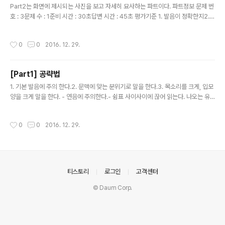
Part2는 화면에 제시되는 사진을 보고 자세히 묘사하는 파트이다. 파트정보 문제 번
호 : 3문제 수 : 1준비 시간 : 30초답변 시간 : 45초 평가기준 1. 발음이 정확한지2.
억양과 강세가 자연스러운지3. 문법적 오류가 없는지4. 사진에 관련된 정확한 어휘
를 사용하는지5. 사진에 관련된 내용을 답변하는지 출제유형 1. 사람이 중심인 사진
작성시간
0
0
2016. 12. 29.
2. 배경이나 사물이 중심인 사진
[Part1] 공략법
글 내용
1. 기본 발음에 주의 한다.2. 문맥에 맞는 분위기로 말을 한다.3. 목소리를 크게, 입모
양을 크게 말을 한다. - 연음에 주의한다.- 쉼표 사이사이에 끊어 읽는다. 나오는 유
형들 1. 공지 2. 안내 3. 소개 4. 광고 5. 뉴스 6. 자동 응답 메세지
작성시간
0
0
2016. 12. 29.
의안내
티스토리
로그인
고객센터
© Daum Corp.