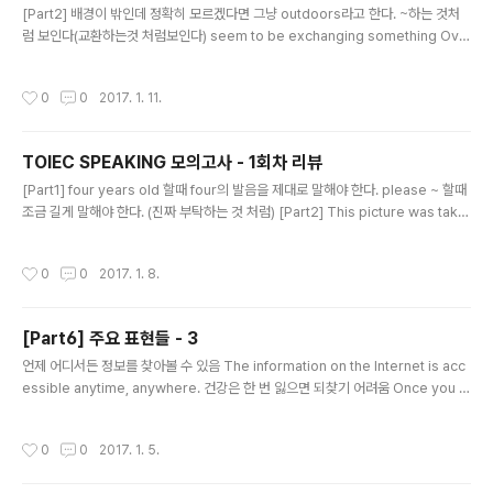
[Part2] 배경이 밖인데 정확히 모르겠다면 그냥 outdoors라고 한다. ~하는 것처
럼 보인다(교환하는것 처럼보인다) seem to be exchanging something Ove
rall 배경묘사할 때 그냥 a sunny afternoon on a weekend. 이런식으로 마무리
해도 된다. [Part3] 나는 이 집에 10년째 살고 있다. In fact, I have lived in my c
작성시간
0
0
2017. 1. 11.
urrent house for last 10 years. 단독주택의 장점?소음걱정 없다, 마당이 있어
서 채소를 기를 수 있다. 집살때 고려해야 할 점->location이유: 식품점이 가까이 있
어야 한다. 멀리 있다면 무거운거 다 들고 와야 한다.안전한 동네에 살아야 한다. 혼자
TOIEC SPEAKING 모의고사 - 1회차 리뷰
살거면 안전이 제일 중요하다. ..
글 내용
[Part1] four years old 할때 four의 발음을 제대로 말해야 한다. please ~ 할때
조금 길게 말해야 한다. (진짜 부탁하는 것 처럼) [Part2] This picture was take
n at => 전치사가 at임을 유의한다. The first thing I can see is four people ~
The first thing I can see is... there are ~ 라고 말하는 경향이 있는데 바로 명
작성시간
0
0
2017. 1. 8.
사를 말하고 관계사로 꾸미자. The man further to the left ~ 왼쪽 가장 멀리 있
는 남자는 ~ Tip) 시간이 부족하다면 (Overall it seems like ~ 을 말할 시간이 없
다면) 그냥 That's it 으로 마무리 Part2는 중심대상..
[Part6] 주요 표현들 - 3
글 내용
언제 어디서든 정보를 찾아볼 수 있음 The information on the Internet is acc
essible anytime, anywhere. 건강은 한 번 잃으면 되찾기 어려움 Once you lo
se your health, it's hard to get it back. 건강은 그렇지 않음 it's not like that
with health 사회 자체가 컴퓨터 기술에 기반을 두고 가능함 Our society itself f
작성시간
0
0
2017. 1. 5.
unctions based on computer technology. 충동 구매를 하게 함 It encoura
ges impulse buying. 기분 전환 lift one's spirit 행복한 가정을 갖는 것은 진정