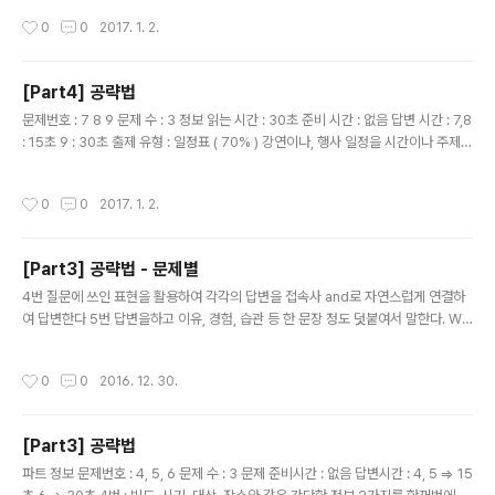
월한 것 같다. 다만 문제가 음성으로 제시된 다는 점을 주의 해야 될 것 같다. 연습이
작성시간
0
0
2017. 1. 2.
필요한 파트이고 어느정도 연습을 한다면 표를 활용하기 때문에 만점을 받을 수 있을
것 같다.
[Part4] 공략법
글 내용
문제번호 : 7 8 9 문제 수 : 3 정보 읽는 시간 : 30초 준비 시간 : 없음 답변 시간 : 7,8
: 15초 9 : 30초 출제 유형 : 일정표 ( 70% ) 강연이나, 행사 일정을 시간이나 주제별
로 보여주는 표 개인의 출장이나 여행 일정을 시간이나 날짜별로 보여주는 표 면접관
의 면접 일정을 시간별로 보여주는 표 7번 표의 내용을 찾아서 말해 주면 된다 8번
작성시간
0
0
2017. 1. 2.
질문의 내용이 표와 일치하는지 아닌지 말한다 질문의 내용이 표와 다른 경우 Well,
actually ~ I'm sorry, but you have the wrong information ~ I'm sorry, b
ut that information is incorrect ~ 질문의 내용이 표와 같은 경우 Let me see,
[Part3] 공략법 - 문제별
yes ~ Th..
글 내용
4번 질문에 쓰인 표현을 활용하여 각각의 답변을 접속사 and로 자연스럽게 연결하
여 답변한다 5번 답변을하고 이유, 경험, 습관 등 한 문장 정도 덧붙여서 말한다. Wh
en I go to a coffee shop, I usually read a book or do homework This i
s because it's quiet and cozy there. 6번 답변을 하고 근거 2가지 정도 덧붙
작성시간
0
0
2016. 12. 30.
인다. 제안 : I suggest/recommend 근거 : First of all, This is because, Als
o, Besides 답변 마무리 : So, Therefore 보면서 설명하는 part2보다 그냥 프리
토킹하는 part3가 더 수월한 것 같다.
[Part3] 공략법
글 내용
파트 정보 문제번호 : 4, 5, 6 문제 수 : 3 문제 준비시간 : 없음 답변시간 : 4, 5 => 15