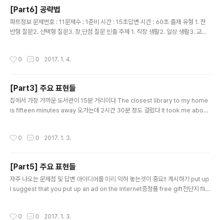
한 지지자가 있다는 것을 의미함 Having a hap..
[Part6] 공략법
글 내용
파트정보 문제번호 : 11문제수 : 1준비 시간 : 15초답변 시간 : 60초 출제 유형 1. 찬
반형 질문2. 선택형 질문3. 장,단점 질문 빈출 주제 1. 직장 생활2. 일상 생활3. 교육
전략 1. 질문 파악하기 2. 의견 정하고 이유가 근거 떠올리기 *** 자주 쓰이는 표현
들 직원들이 더 열심히 일하도록 동기부여 함 motivate employees to work ha
작성시간
0
0
2017. 1. 4.
rder긍정적인 사람은 동료들에게 동기를 부여 할 수 있음 positive individuals c
an motivate their colleagues언제 어디서든 인터넷에서 정보를 얻을 수 있음 g
et information on the Internet anytime, anywhere인터넷에는 풍부한 정보
[Part3] 주요 표현들
가 있음 a wealth of i..
글 내용
집에서 가장 가까운 도서관이 15분 거리이다 The closest library to my home
is fifteen minutes away 오가는데 2시간 30분 정도 걸렸다 It took me about
two and a half hours for the round trip 유럽에서 배낭여행을 할 때 혼자 갔고,
잊을 수 없는 경험이었다. I went to a museum by myself when I was backp
작성시간
0
0
2017. 1. 3.
acking in Europe, and it was a memorable experience. 버스로 두 정거장
거리예요 My favorite coffee shop is two bus stops away from where I l
ive. 비싼 가격을 상관하지 않는다 I would't ..
[Part5] 주요 표현들
글 내용
자주 나오는 문제점 및 답변 아이디어를 미리 익혀 놓는것이 중요!! 게시하기 put up
I suggest that you put up an ad on the Internet증정품 free gift전단지 flie
rs 증정품 제공하기 How about giving out free gifts? 설문지 questionnaire
속달로 누락된 부분 보내기 Let me send the missing part by express right
작성시간
0
0
2017. 1. 3.
away 회사 규정 안내문 a copy of the office rules 정비요원 a maintenance