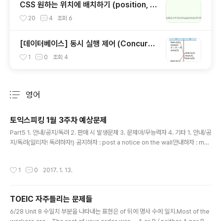
CSS 원하는 위치에 배치하기 (position, fl
oat, display)
20
4
조회
6
[데이터베이스] 동시 실행 제어 (Concurre
ncy Control)와 공유 lock, 배타적 lock에
1
0
조회
4
대해서
영어
분류 전체보기
주요 글 목록
토익스피킹 1월 3주차 예상문제
글 내용
Part5 1. 안내/공지/독려 2. 판매 시 발생문제 3. 문제아/무능력자 4. 기타 1. 안내/공
지/독려(알리자! 독려하자!) 공지하자 : post a notice on the wall안내하자 : mak
e an announcement 이메일보내자 : send an email to all the employees
브로슈어 나눠주자 : distribute brochures 독려하자 : we can encourage th
작성시간
1
0
2017. 1. 13.
em to 동사원형 by offering small gifts/rewards/disscount coupons. 2.
판매 시 발생문제 1) 사은품/ 재고 부족비슷한 제품 제공 : offer other similar gift
s/product such as~타 공급업체 찾기 : find anot..
TOEIC 자주틀리는 문제들
글 내용
6/28 Unit 8 수일치 부분을 나타내는 표현은 of 뒤에 명사 수에 일치.Most of the