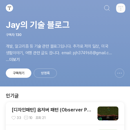
검색하기
티스토리
Jay의 기술 블로그
구독자
130
개발, 알고리즘 등 기술 관련 블로그입니다. 추가로 저의 일상, 미국
생활이야기, 여행 관련 글도 씁니다. email: pjh374968@gmail.co
m
...더보기
구독하기
방명록
신고하기 레이어
열기
인기글
[디자인패턴] 옵저버 패턴 (Observer Pat
tern) 아주 간단하게 정리해보기
33
10
조회
21